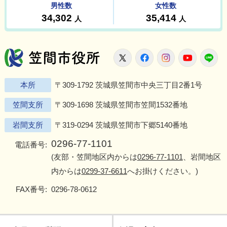
笠間市役所
X
Facebook
Instagram
Youtu
L
本所
〒309-1792 茨城県笠間市中央三丁目2番1号
笠間支所
〒309-1698 茨城県笠間市笠間1532番地
岩間支所
〒319-0294 茨城県笠間市下郷5140番地
0296-77-1101
電話番号:
(友部・笠間地区内からは
0296-77-1101
、岩間地区
内からは
0299-37-6611
へお掛けください。)
FAX番号:
0296-78-0612