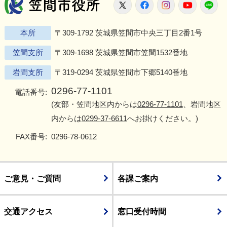
笠間市役所
X
Facebook
Instagram
Youtu
L
本所
〒309-1792 茨城県笠間市中央三丁目2番1号
笠間支所
〒309-1698 茨城県笠間市笠間1532番地
岩間支所
〒319-0294 茨城県笠間市下郷5140番地
0296-77-1101
電話番号:
(友部・笠間地区内からは
0296-77-1101
、岩間地区
内からは
0299-37-6611
へお掛けください。)
FAX番号:
0296-78-0612
ご意見・ご質問
各課ご案内
交通アクセス
窓口受付時間