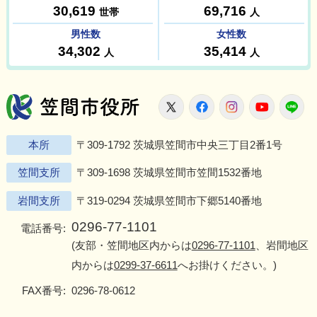
笠間市役所
X
Facebook
Instagram
Youtu
L
本所
〒309-1792 茨城県笠間市中央三丁目2番1号
笠間支所
〒309-1698 茨城県笠間市笠間1532番地
岩間支所
〒319-0294 茨城県笠間市下郷5140番地
0296-77-1101
電話番号:
(友部・笠間地区内からは
0296-77-1101
、岩間地区
内からは
0299-37-6611
へお掛けください。)
FAX番号:
0296-78-0612