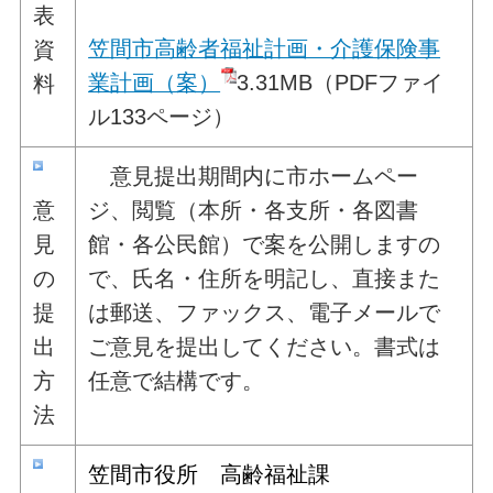
表
笠間市高齢者福祉計画・介護保険事
資
業計画（案）
3.31MB（PDFファイ
料
ル133ページ）
意見提出期間内に市ホームペー
意
ジ、閲覧（本所・各支所・各図書
見
館・各公民館）で案を公開しますの
の
で、氏名・住所を明記し、直接また
提
は郵送、ファックス、電子メールで
出
ご意見を提出してください。書式は
方
任意で結構です。
法
笠間市役所 高齢福祉課