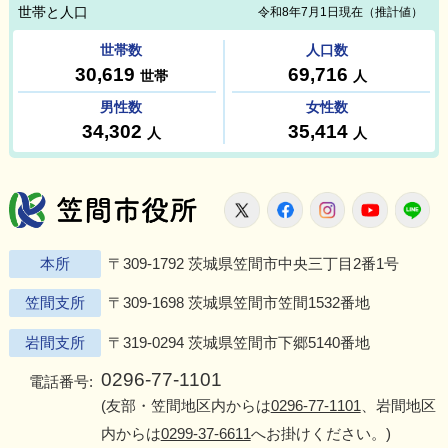
笠間市役所
X
Facebook
Instagram
Youtu
L
本所
〒309-1792 茨城県笠間市中央三丁目2番1号
笠間支所
〒309-1698 茨城県笠間市笠間1532番地
岩間支所
〒319-0294 茨城県笠間市下郷5140番地
0296-77-1101
電話番号:
(友部・笠間地区内からは
0296-77-1101
、岩間地区
内からは
0299-37-6611
へお掛けください。)