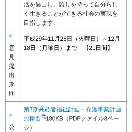
活を過ごし、誇りを持って自分らし
く生きることができる社会の実現を
目指します。
平成29年11
月28日（火曜日）～12月
意
18日（月曜日）まで 【21日間】
見
提
出
期
間
第7期高齢者福祉計画・介護事業計画
の概要
180KB（PDFファイル3ペー
公
ジ）