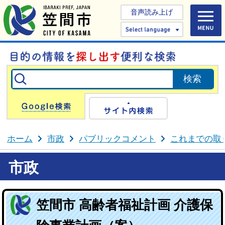
音声読み上げ
Select 
Google検索
サイト内検
ホーム
市政
パブリックコメント
これまでの取
市政
笠間市 高齢者福祉計画 介護保