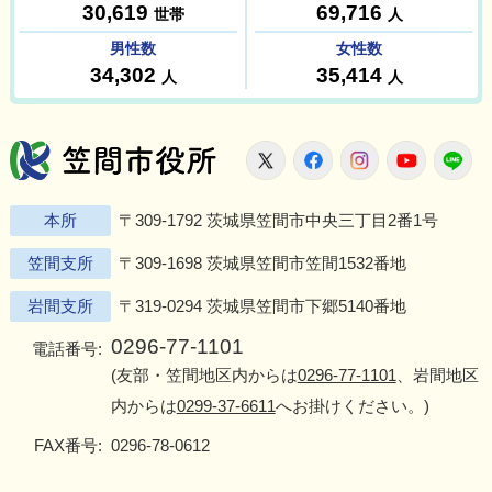
笠間市役所
X
Facebook
Instagram
Youtu
L
本所
〒309-1792 茨城県笠間市中央三丁目2番1号
笠間支所
〒309-1698 茨城県笠間市笠間1532番地
岩間支所
〒319-0294 茨城県笠間市下郷5140番地
0296-77-1101
電話番号:
(友部・笠間地区内からは
0296-77-1101
、岩間地区
内からは
0299-37-6611
へお掛けください。)
FAX番号:
0296-78-0612