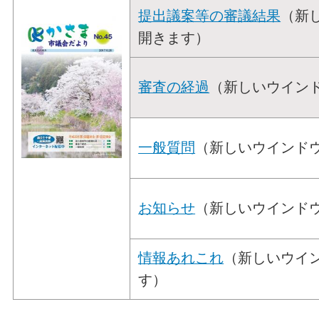
提出議案等の審議結果
（新
開きます）
審査の経過
（新しいウイン
一般質問
（新しいウインド
お知らせ
（新しいウインド
情報あれこれ
（新しいウイ
す）