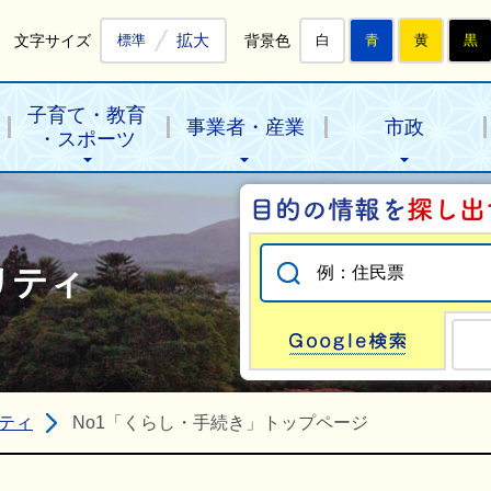
拡大
文字サイズ
背景色
標準
白
青
黄
黒
子育て・教育
事業者・産業
市政
・スポーツ
リティ
Go
ティ
No1「くらし・手続き」トップページ