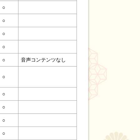
○
○
○
○
○
音声コンテンツなし
○
○
○
○
○