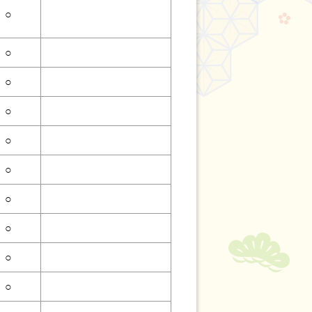
○
○
○
○
○
○
○
○
○
○