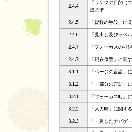
「リンクの目的（
2.4.4
成基準
2.4.5
「複数の手段」に
2.4.6
「見出し及びラベ
2.4.7
「フォーカスの可
2.4.7
「現在位置」に関
3.1.1
「ページの言語」
3.1.2
「一部分の言語」
3.2.1
「フォーカス時」
3.2.2
「入力時」に関す
3.2.3
「一貫したナビゲ