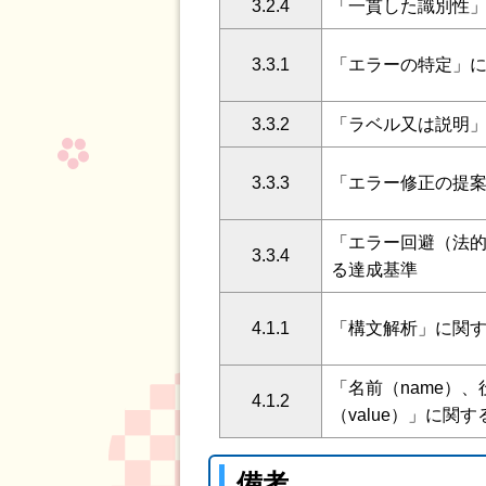
3.2.4
「一貫した識別性
3.3.1
「エラーの特定」
3.3.2
「ラベル又は説明
3.3.3
「エラー修正の提
「エラー回避（法
3.3.4
る達成基準
4.1.1
「構文解析」に関
「名前（name）、
4.1.2
（value）」に関
備考