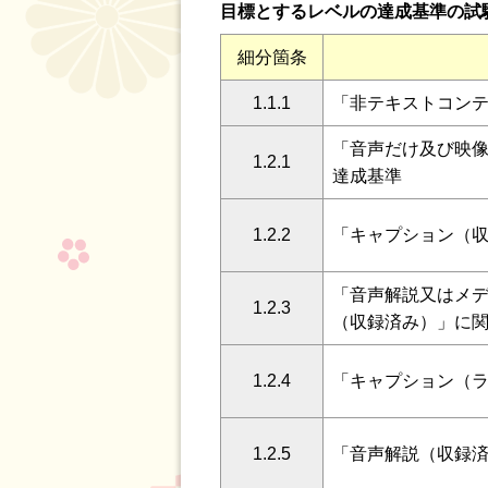
目標とするレベルの達成基準の試
細分箇条
1.1.1
「非テキストコン
「音声だけ及び映
1.2.1
達成基準
1.2.2
「キャプション（
「音声解説又はメ
1.2.3
（収録済み）」に
1.2.4
「キャプション（
1.2.5
「音声解説（収録