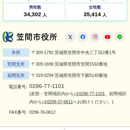
笠間市役所
X
Facebook
Instagram
Youtu
L
本所
〒309-1792 茨城県笠間市中央三丁目2番1号
笠間支所
〒309-1698 茨城県笠間市笠間1532番地
岩間支所
〒319-0294 茨城県笠間市下郷5140番地
0296-77-1101
電話番号:
(友部・笠間地区内からは
0296-77-1101
、岩間地区
内からは
0299-37-6611
へお掛けください。)
FAX番号:
0296-78-0612