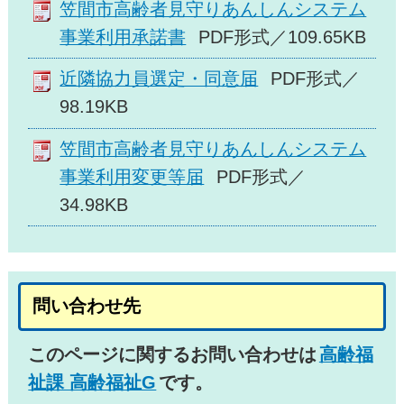
笠間市高齢者見守りあんしんシステム
事業利用承諾書
PDF形式／109.65KB
近隣協力員選定・同意届
PDF形式／
98.19KB
笠間市高齢者見守りあんしんシステム
事業利用変更等届
PDF形式／
34.98KB
問い合わせ先
このページに関するお問い合わせは
高齢福
祉課 高齢福祉G
です。