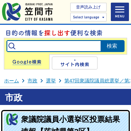
音声読み上げ
Select 
Google検索
サイト内検
ホーム
市政
選挙
第47回衆議院議員総選挙／第
市政
衆議院議員小選挙区投票結果