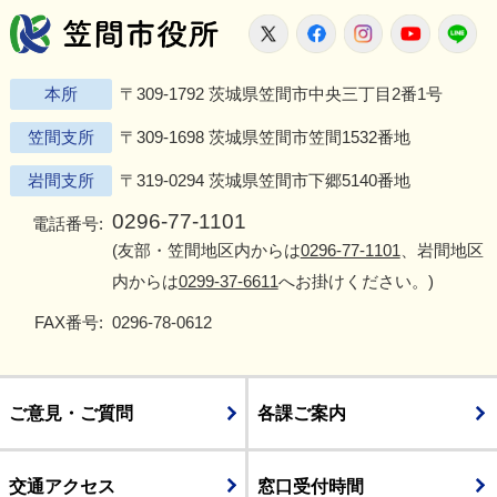
笠間市役所
X
Facebook
Instagram
Youtu
L
本所
〒309-1792 茨城県笠間市中央三丁目2番1号
笠間支所
〒309-1698 茨城県笠間市笠間1532番地
岩間支所
〒319-0294 茨城県笠間市下郷5140番地
0296-77-1101
電話番号:
(友部・笠間地区内からは
0296-77-1101
、岩間地区
内からは
0299-37-6611
へお掛けください。)
FAX番号:
0296-78-0612
ご意見・ご質問
各課ご案内
交通アクセス
窓口受付時間