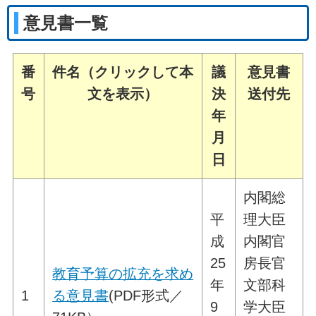
意見書一覧
番
件名（クリックして本
議
意見書
号
文を表示）
決
送付先
年
月
日
内閣総
平
理大臣
成
内閣官
25
房長官
教育予算の拡充を求め
年
文部科
1
る意見書
(PDF形式／
9
学大臣