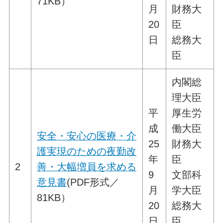
71KB）
月
財務大
20
臣
日
総務大
臣
内閣総
理大臣
平
厚生労
成
働大臣
安全・安心の医療・介
25
財務大
護実現のための夜勤改
年
臣
2
善・大幅増員を求める
9
文部科
意見書
(PDF形式／
月
学大臣
81KB）
20
総務大
日
臣