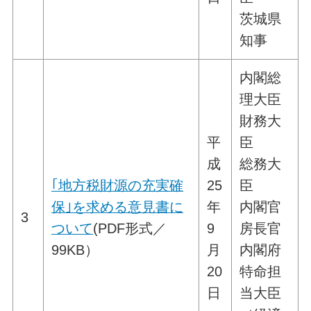
茨城県
知事
内閣総
理大臣
財務大
平
臣
成
総務大
｢地方税財源の充実確
25
臣
保｣を求める意見書に
年
内閣官
3
ついて
(PDF形式／
9
房長官
99KB）
月
内閣府
20
特命担
日
当大臣