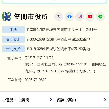
笠間市役所
X
Facebook
Instagram
Youtu
L
本所
〒309-1792 茨城県笠間市中央三丁目2番1号
笠間支所
〒309-1698 茨城県笠間市笠間1532番地
岩間支所
〒319-0294 茨城県笠間市下郷5140番地
0296-77-1101
電話番号:
(友部・笠間地区内からは
0296-77-1101
、岩間地区
内からは
0299-37-6611
へお掛けください。)
FAX番号:
0296-78-0612
ご意見・ご質問
各課ご案内