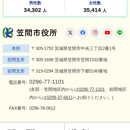
笠間市役所
X
Facebook
Instagram
Youtu
L
本所
〒309-1792 茨城県笠間市中央三丁目2番1号
笠間支所
〒309-1698 茨城県笠間市笠間1532番地
岩間支所
〒319-0294 茨城県笠間市下郷5140番地
0296-77-1101
電話番号:
(友部・笠間地区内からは
0296-77-1101
、岩間地区
内からは
0299-37-6611
へお掛けください。)
FAX番号:
0296-78-0612