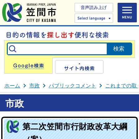
音声読み上げ
Select 
Google検索
サイト内検
ホーム
市政
パブリックコメント
これまでの取
市政
第二次笠間市行財政改革大綱