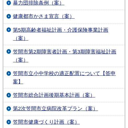
暴力団排除条例（案）
健康都市かさま宣言（案）
第5期高齢者福祉計画・介護保険事業計画
（案）
笠間市第2期障害者計画・第3期障害福祉計画
（案）
笠間市立小中学校の適正配置について【答申
案】
笠間市総合計画後期基本計画（案）
第2次笠間市立病院改革プラン（案）
笠間市健康づくり計画（案）