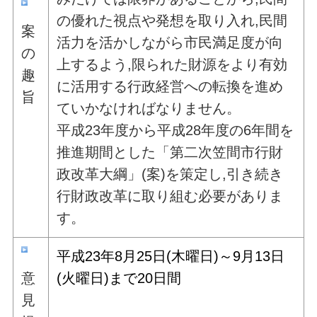
の優れた視点や発想を取り入れ,民間
案
活力を活かしながら市民満足度が向
の
上するよう,限られた財源をより有効
趣
に活用する行政経営への転換を進め
旨
ていかなければなりません。
平成23年度から平成28年度の6年間を
推進期間とした「第二次笠間市行財
政改革大綱」(案)を策定し,引き続き
行財政改革に取り組む必要がありま
す。
平成23年8月25日(木曜日)～9月13日
意
(火曜日)まで20日間
見