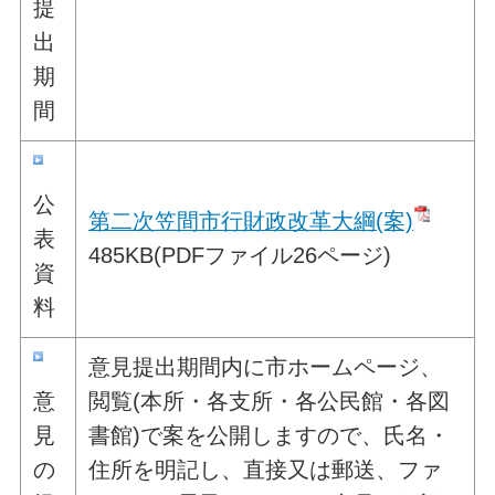
提
出
期
間
公
第二次笠間市行財政改革大綱(案)
表
485KB(PDFファイル26ページ)
資
料
意見提出期間内に市ホームページ、
意
閲覧(本所・各支所・各公民館・各図
見
書館)で案を公開しますので、氏名・
の
住所を明記し、直接又は郵送、ファ