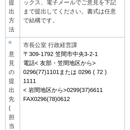
提
ックス、電子メールでご意見を下記
出
まで提出してください。書式は任意
方
で結構です。
法
市長公室 行政経営課
意
〒309-1792 笠間市中央3-2-1
見
電話< 友部・笠間地区から>
の
0296(77)1101または 0296 ( 72 )
提
1111
出
< 岩間地区から>0299(37)6611
先
FAX0296(78)0612
(
担
当