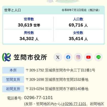
笠間市役所
X
Facebook
Instagram
Youtu
L
本所
〒309-1792 茨城県笠間市中央三丁目2番1号
笠間支所
〒309-1698 茨城県笠間市笠間1532番地
岩間支所
〒319-0294 茨城県笠間市下郷5140番地
0296-77-1101
電話番号:
(友部・笠間地区内からは
0296-77-1101
、岩間地区