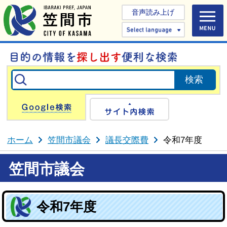
音声読み上げ
Select 
Google検索
サイト内検
ホーム
笠間市議会
議長交際費
令和7年度
笠間市議会
令和7年度