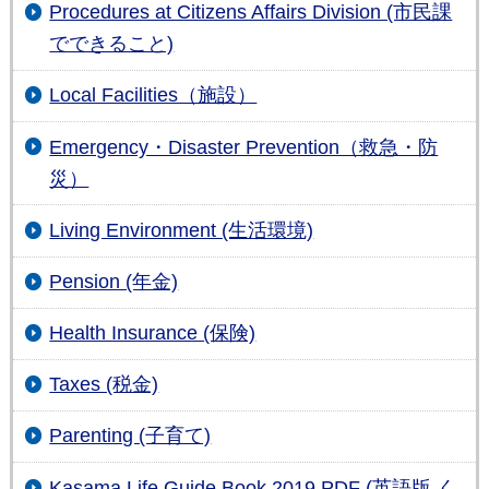
Procedures at Citizens Affairs Division (市民課
でできること)
Local Facilities（施設）
Emergency・Disaster Prevention（救急・防
災）
Living Environment (生活環境)
Pension (年金)
Health Insurance (保険)
Taxes (税金)
Parenting (子育て)
Kasama Life Guide Book 2019 PDF (英語版 く