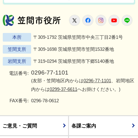
笠間市役所
X
Facebook
Instagram
Youtu
L
本所
〒309-1792 茨城県笠間市中央三丁目2番1号
笠間支所
〒309-1698 茨城県笠間市笠間1532番地
岩間支所
〒319-0294 茨城県笠間市下郷5140番地
0296-77-1101
電話番号:
(友部・笠間地区内からは
0296-77-1101
、岩間地区
内からは
0299-37-6611
へお掛けください。)
FAX番号:
0296-78-0612
ご意見・ご質問
各課ご案内