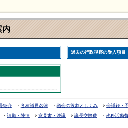
案内
過去の行政視察の受入項目
長紹介
各種議員名簿
議会の役割としくみ
会議録・
請願・陳情
意見書・決議
議長交際費
政務活動