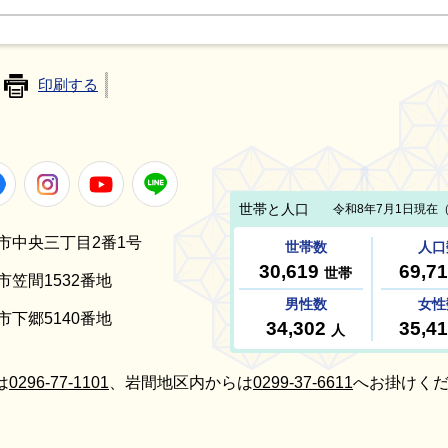
印刷する
Facebook
Instagram
Youtube
LINE
笠間市中央三丁目2番1号
間市笠間1532番地
間市下郷5140番地
は
0296-77-1101
、岩間地区内からは
0299-37-6611
へお掛けくだ