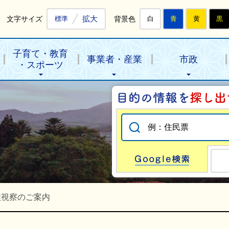
拡大
文字サイズ
背景色
標準
白
青
黄
黒
子育て・教育
事業者・産業
市政
・スポーツ
Go
政視察のご案内