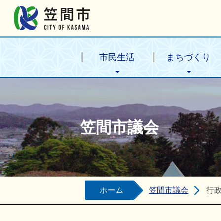
笠間市公式ホームページ
市民生活
まちづくり
笠間市議会
ホーム
笠間市議会
行