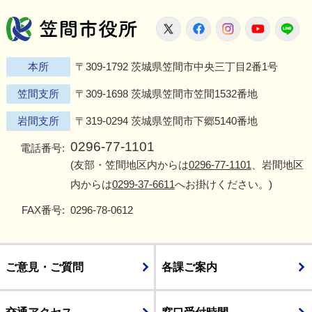
笠間市役所
X
Facebook
Instagram
Youtu
L
本所
〒309-1792 茨城県笠間市中央三丁目2番1号
笠間支所
〒309-1698 茨城県笠間市笠間1532番地
岩間支所
〒319-0294 茨城県笠間市下郷5140番地
0296-77-1101
電話番号:
(友部・笠間地区内からは
0296-77-1101
、岩間地区
内からは
0299-37-6611
へお掛けください。)
FAX番号:
0296-78-0612
ご意見・ご質問
各課ご案内