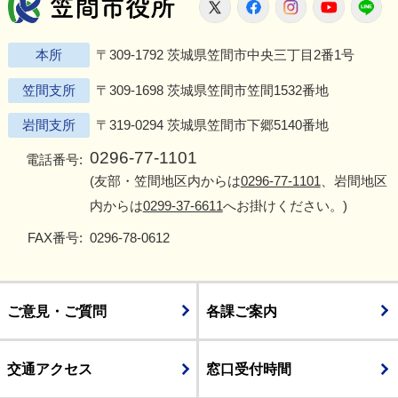
笠間市役所
X
Facebook
Instagram
Youtu
L
本所
〒309-1792 茨城県笠間市中央三丁目2番1号
笠間支所
〒309-1698 茨城県笠間市笠間1532番地
岩間支所
〒319-0294 茨城県笠間市下郷5140番地
0296-77-1101
電話番号:
(友部・笠間地区内からは
0296-77-1101
、岩間地区
内からは
0299-37-6611
へお掛けください。)
FAX番号:
0296-78-0612
ご意見・ご質問
各課ご案内
交通アクセス
窓口受付時間