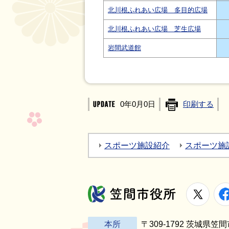
北川根ふれあい広場 多目的広場
北川根ふれあい広場 芝生広場
岩間武道館
0年0月0日
印刷する
スポーツ施設紹介
スポーツ施
X
笠間市役所
本所
〒309-1792 茨城県