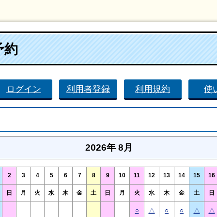
予約
ログイン
利用者登録
利用規約
使
2026年 8月
2
3
4
5
6
7
8
9
10
11
12
13
14
15
16
日
月
火
水
木
金
土
日
月
火
水
木
金
土
日
○
△
○
○
△
△