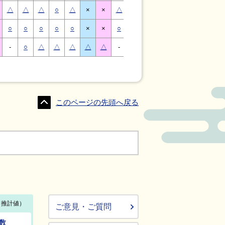
△
△
△
○
△
×
×
△
△
△
○
△
×
×
○
○
○
○
○
×
×
○
○
○
○
○
×
×
-
○
△
△
△
△
△
-
△
○
○
△
△
△
このページの先頭へ戻る
ご意見・ご質問