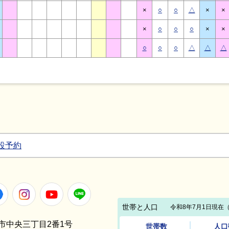
×
○
○
△
×
×
×
○
○
○
×
×
○
○
○
△
△
△
設予約
Facebook
Instagram
Youtube
LINE
笠間市中央三丁目2番1号