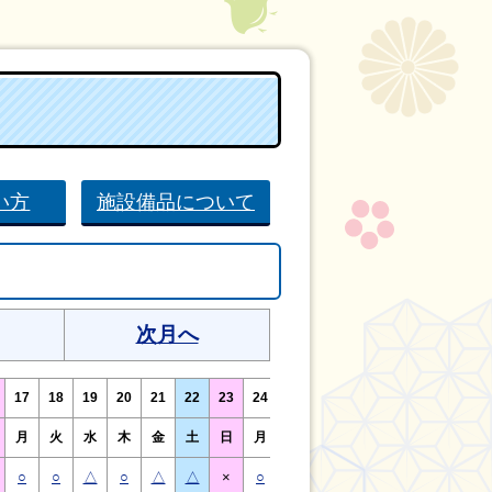
い方
施設備品について
次月へ
17
18
19
20
21
22
23
24
25
26
27
28
29
30
月
火
水
木
金
土
日
月
火
水
木
金
土
日
○
○
△
○
△
△
×
○
○
△
○
△
△
×