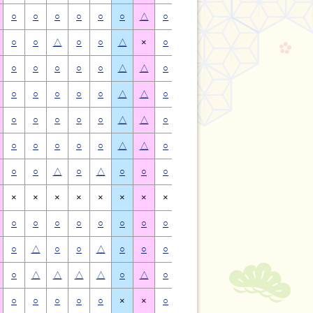
○
○
○
○
○
○
△
○
○
○
○
○
○
△
○
○
△
○
○
△
×
○
○
△
○
○
△
×
○
○
○
○
○
△
△
○
○
○
○
○
△
△
○
○
○
○
○
△
△
○
○
○
○
○
△
△
○
○
○
○
○
△
△
○
○
○
○
○
△
△
○
○
○
○
○
△
△
○
○
○
○
○
△
△
○
○
△
○
△
○
○
○
○
△
○
△
○
○
×
×
×
×
×
×
×
×
×
×
×
×
×
×
○
○
○
○
○
○
○
○
○
○
○
○
○
○
○
△
○
○
△
○
○
○
△
○
○
△
○
○
○
△
△
△
△
○
△
○
△
△
△
△
○
△
○
○
○
○
○
×
×
○
○
○
○
○
×
×