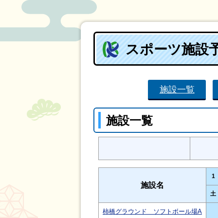
スポーツ施設
施設一覧
施設一覧
1
施設名
土
柿橋グラウンド ソフトボール場A