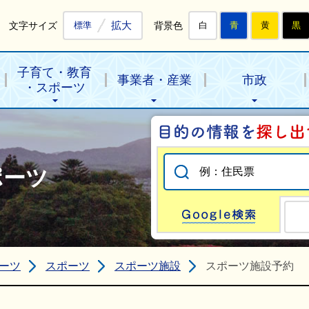
拡大
文字サイズ
背景色
標準
白
青
黄
黒
子育て・教育
事業者・産業
市政
・スポーツ
ポーツ
Go
ーツ
スポーツ
スポーツ施設
スポーツ施設予約