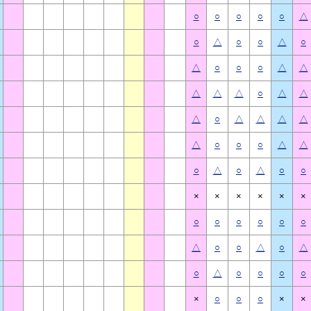
○
○
○
○
○
△
○
△
○
○
△
○
△
○
○
○
△
△
△
△
△
○
△
△
△
○
△
△
△
△
△
○
○
○
△
△
○
△
○
△
○
○
×
×
×
×
×
×
○
○
○
○
○
○
△
○
○
△
○
△
○
△
○
○
○
○
×
○
○
○
×
×