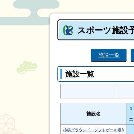
スポーツ施設
施設一覧
施設一覧
1
施設名
土
柿橋グラウンド ソフトボール場A