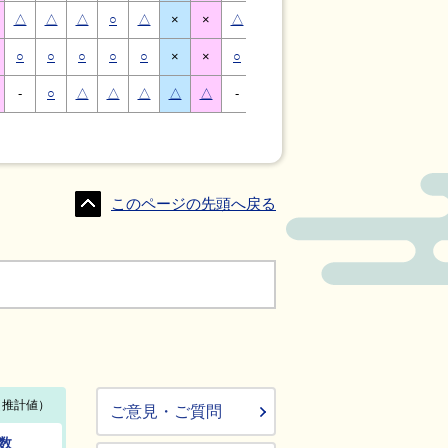
△
△
△
○
△
×
×
△
△
△
○
△
×
×
○
○
○
○
○
×
×
○
○
○
○
○
×
×
-
○
△
△
△
△
△
-
△
○
○
△
△
△
このページの先頭へ戻る
ご意見・ご質問