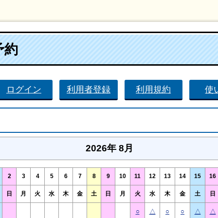
予約
ログイン
利用者登録
利用規約
使
2026年 8月
2
3
4
5
6
7
8
9
10
11
12
13
14
15
16
日
月
火
水
木
金
土
日
月
火
水
木
金
土
日
○
△
○
○
△
△