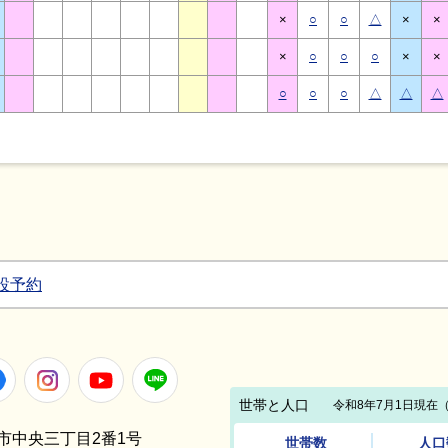
×
○
○
△
×
×
×
○
○
○
×
×
○
○
○
△
△
△
設予約
Facebook
Instagram
Youtube
LINE
笠間市中央三丁目2番1号