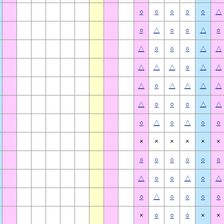
○
○
○
○
○
△
○
△
○
○
△
○
△
○
○
○
△
△
△
△
△
○
△
△
△
○
△
△
△
△
△
○
○
○
△
△
○
△
○
△
○
○
×
×
×
×
×
×
○
○
○
○
○
○
△
○
○
△
○
△
○
△
○
○
○
○
×
○
○
○
×
×