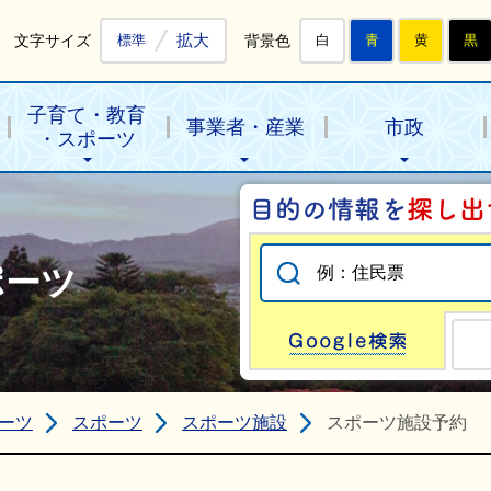
拡大
文字サイズ
背景色
標準
白
青
黄
黒
子育て・教育
事業者・産業
市政
・スポーツ
ポーツ
Go
ーツ
スポーツ
スポーツ施設
スポーツ施設予約