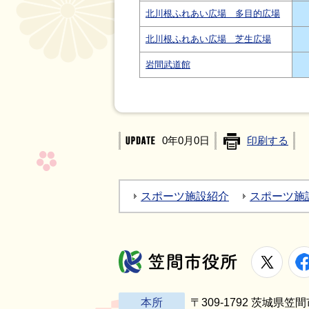
北川根ふれあい広場 多目的広場
北川根ふれあい広場 芝生広場
岩間武道館
0年0月0日
印刷する
スポーツ施設紹介
スポーツ施
X
笠間市役所
本所
〒309-1792 茨城県