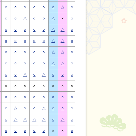
○
○
○
○
○
○
△
○
○
○
○
○
○
△
○
○
△
○
○
△
×
○
○
△
○
○
△
×
○
○
○
○
○
△
△
○
○
○
○
○
△
△
○
○
○
○
○
△
△
○
○
○
○
○
△
△
○
○
○
○
○
△
△
○
○
○
○
○
△
△
○
○
○
○
○
△
△
○
○
○
○
○
△
△
○
○
△
○
△
○
○
○
○
△
○
△
○
○
×
×
×
×
×
×
×
×
×
×
×
×
×
×
○
○
○
○
○
○
○
○
○
○
○
○
○
○
○
△
○
○
△
○
○
○
△
○
○
△
○
○
○
△
△
△
△
○
△
○
△
△
△
△
○
△
○
○
○
○
○
×
×
○
○
○
○
○
×
×