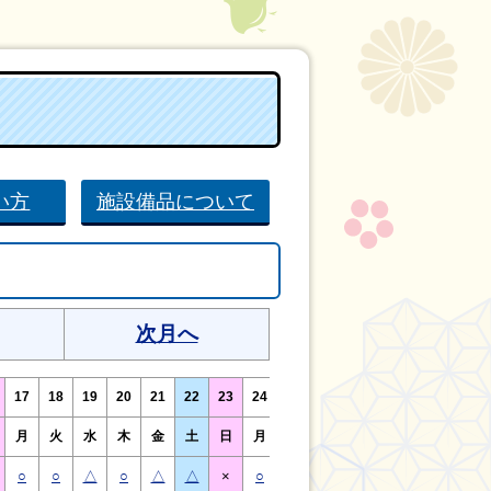
い方
施設備品について
次月へ
17
18
19
20
21
22
23
24
25
26
27
28
29
30
月
火
水
木
金
土
日
月
火
水
木
金
土
日
○
○
△
○
△
△
×
○
○
△
○
△
△
×