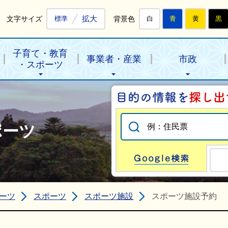
拡大
文字サイズ
背景色
標準
白
青
黄
黒
子育て・教育
事業者・産業
市政
・スポーツ
ポーツ
Go
ーツ
スポーツ
スポーツ施設
スポーツ施設予約