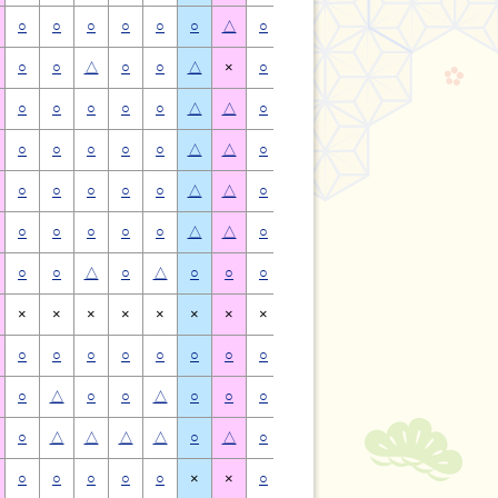
○
○
○
○
○
○
△
○
○
○
○
○
○
△
○
○
△
○
○
△
×
○
○
△
○
○
△
×
○
○
○
○
○
△
△
○
○
○
○
○
△
△
○
○
○
○
○
△
△
○
○
○
○
○
△
△
○
○
○
○
○
△
△
○
○
○
○
○
△
△
○
○
○
○
○
△
△
○
○
○
○
○
△
△
○
○
△
○
△
○
○
○
○
△
○
△
○
○
×
×
×
×
×
×
×
×
×
×
×
×
×
×
○
○
○
○
○
○
○
○
○
○
○
○
○
○
○
△
○
○
△
○
○
○
△
○
○
△
○
○
○
△
△
△
△
○
△
○
△
△
△
△
○
△
○
○
○
○
○
×
×
○
○
○
○
○
×
×