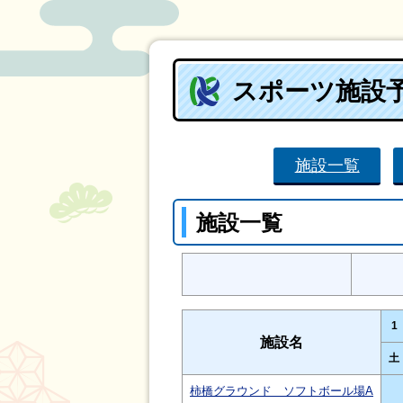
スポーツ施設
施設一覧
施設一覧
1
施設名
土
柿橋グラウンド ソフトボール場A