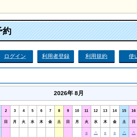
予約
ログイン
利用者登録
利用規約
使
2026年 8月
2
3
4
5
6
7
8
9
10
11
12
13
14
15
16
日
月
火
水
木
金
土
日
月
火
水
木
金
土
日
○
△
○
○
△
△