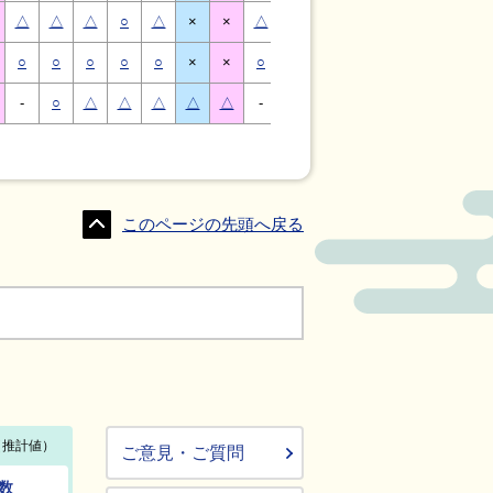
△
△
△
○
△
×
×
△
△
△
○
△
×
×
○
○
○
○
○
×
×
○
○
○
○
○
×
×
-
○
△
△
△
△
△
-
△
○
○
△
△
△
このページの先頭へ戻る
ご意見・ご質問