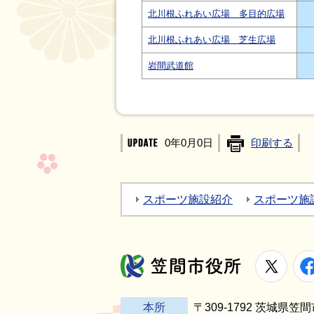
北川根ふれあい広場 多目的広場
北川根ふれあい広場 芝生広場
岩間武道館
0年0月0日
印刷する
スポーツ施設紹介
スポーツ施
X
笠間市役所
本所
〒309-1792 茨城県