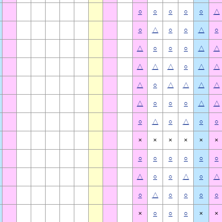
○
○
○
○
○
△
○
△
○
○
△
○
△
○
○
○
△
△
△
△
△
○
△
△
△
○
△
△
△
△
△
○
○
○
△
△
○
△
○
△
○
○
×
×
×
×
×
×
○
○
○
○
○
○
△
○
○
△
○
△
○
△
○
○
○
○
×
○
○
○
×
×