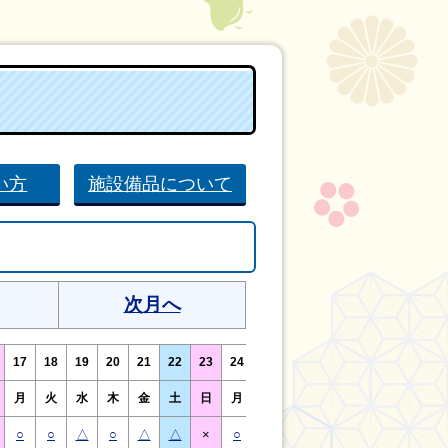
い方
施設備品について
次月へ
17
18
19
20
21
22
23
24
25
26
27
28
29
30
月
火
水
木
金
土
日
月
火
水
木
金
土
日
○
○
△
○
△
△
×
○
○
△
○
△
△
×