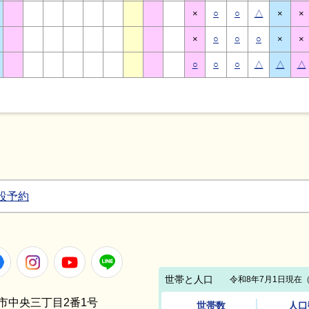
×
○
○
△
×
×
×
○
○
○
×
×
○
○
○
△
△
△
設予約
Facebook
Instagram
Youtube
LINE
笠間市中央三丁目2番1号