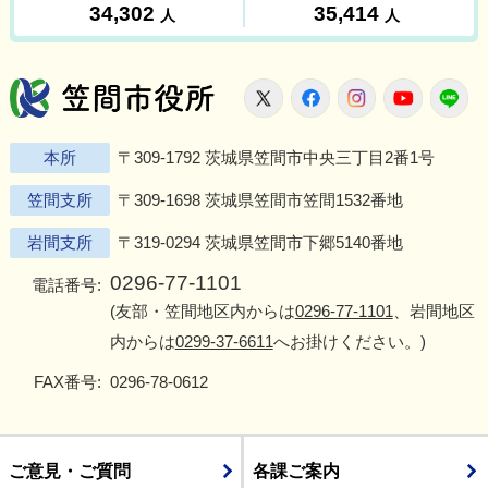
笠間市役所
X
Facebook
Instagram
Youtu
L
本所
〒309-1792 茨城県笠間市中央三丁目2番1号
笠間支所
〒309-1698 茨城県笠間市笠間1532番地
岩間支所
〒319-0294 茨城県笠間市下郷5140番地
0296-77-1101
電話番号:
(友部・笠間地区内からは
0296-77-1101
、岩間地区
内からは
0299-37-6611
へお掛けください。)
FAX番号:
0296-78-0612
ご意見・ご質問
各課ご案内