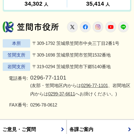
笠間市役所
X
Facebook
Instagram
Youtu
L
本所
〒309-1792 茨城県笠間市中央三丁目2番1号
笠間支所
〒309-1698 茨城県笠間市笠間1532番地
岩間支所
〒319-0294 茨城県笠間市下郷5140番地
0296-77-1101
電話番号:
(友部・笠間地区内からは
0296-77-1101
、岩間地区
内からは
0299-37-6611
へお掛けください。)
FAX番号:
0296-78-0612
ご意見・ご質問
各課ご案内