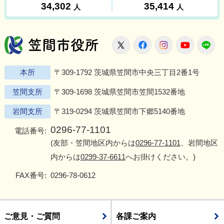
笠間市役所
X
Facebook
Instagram
Youtu
L
本所
〒309-1792 茨城県笠間市中央三丁目2番1号
笠間支所
〒309-1698 茨城県笠間市笠間1532番地
岩間支所
〒319-0294 茨城県笠間市下郷5140番地
0296-77-1101
電話番号:
(友部・笠間地区内からは
0296-77-1101
、岩間地区
内からは
0299-37-6611
へお掛けください。)
FAX番号:
0296-78-0612
ご意見・ご質問
各課ご案内