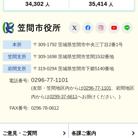
笠間市役所
X
Facebook
Instagram
Youtu
L
本所
〒309-1792 茨城県笠間市中央三丁目2番1号
笠間支所
〒309-1698 茨城県笠間市笠間1532番地
岩間支所
〒319-0294 茨城県笠間市下郷5140番地
0296-77-1101
電話番号:
(友部・笠間地区内からは
0296-77-1101
、岩間地区
内からは
0299-37-6611
へお掛けください。)
FAX番号:
0296-78-0612
ご意見・ご質問
各課ご案内