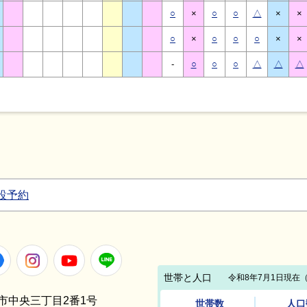
○
×
○
○
△
×
×
○
×
○
○
○
×
×
-
○
○
○
△
△
△
設予約
Facebook
Instagram
Youtube
LINE
笠間市中央三丁目2番1号