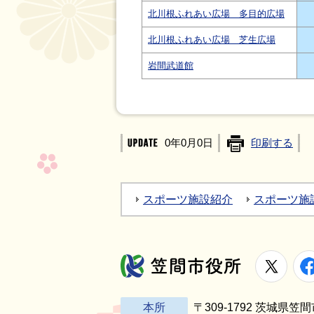
北川根ふれあい広場 多目的広場
北川根ふれあい広場 芝生広場
岩間武道館
0年0月0日
印刷する
スポーツ施設紹介
スポーツ施
X
笠間市役所
本所
〒309-1792 茨城県