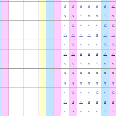
○
○
○
○
○
○
△
○
○
△
○
○
△
○
○
△
○
○
○
△
△
△
△
△
△
○
△
△
○
△
○
○
○
△
△
△
△
○
○
○
△
△
○
○
△
○
△
○
○
×
×
×
×
×
×
×
○
○
○
○
○
○
○
○
△
○
○
△
○
△
△
○
△
○
○
○
○
○
×
○
○
○
×
×