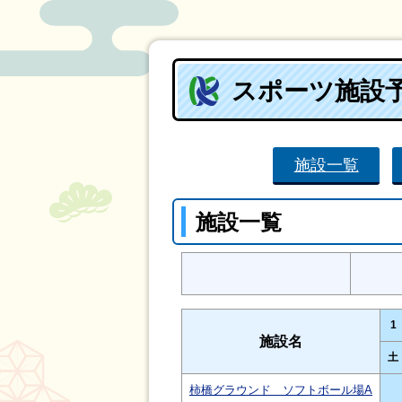
スポーツ施設
施設一覧
施設一覧
1
施設名
土
柿橋グラウンド ソフトボール場A