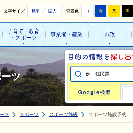
拡大
文字サイズ
背景色
標準
白
青
黄
黒
子育て・教育
事業者・産業
市政
・スポーツ
ポーツ
Go
ーツ
スポーツ
スポーツ施設
スポーツ施設予約