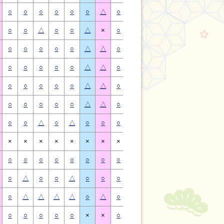
○
○
○
○
○
○
△
○
○
○
○
○
○
△
○
○
△
○
○
△
×
○
○
△
○
○
△
×
○
○
○
○
○
△
△
○
○
○
○
○
△
△
○
○
○
○
○
△
△
○
○
○
○
○
△
△
○
○
○
○
○
△
△
○
○
○
○
○
△
△
○
○
○
○
○
△
△
○
○
○
○
○
△
△
○
○
△
○
△
○
○
○
○
△
○
△
○
○
×
×
×
×
×
×
×
×
×
×
×
×
×
×
○
○
○
○
○
○
○
○
○
○
○
○
○
○
○
△
○
○
△
○
○
○
△
○
○
△
○
○
○
△
△
△
△
○
△
○
△
△
△
△
○
△
○
○
○
○
○
×
×
○
○
○
○
○
×
×