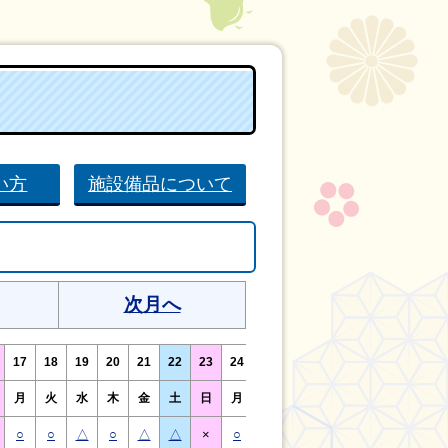
い方
施設備品について
次月へ
17
18
19
20
21
22
23
24
25
26
27
28
29
30
月
火
水
木
金
土
日
月
火
水
木
金
土
日
○
○
△
○
△
△
×
○
○
△
○
△
△
×