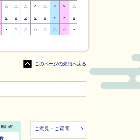
△
△
△
○
△
×
×
△
△
△
○
△
×
×
○
○
○
○
○
×
×
○
○
○
○
○
×
×
-
○
△
△
△
△
△
-
△
○
○
△
△
△
このページの先頭へ戻る
ご意見・ご質問