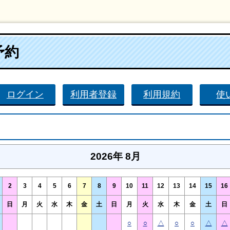
予約
ログイン
利用者登録
利用規約
使
2026年 8月
2
3
4
5
6
7
8
9
10
11
12
13
14
15
16
日
月
火
水
木
金
土
日
月
火
水
木
金
土
日
○
○
△
○
○
△
△