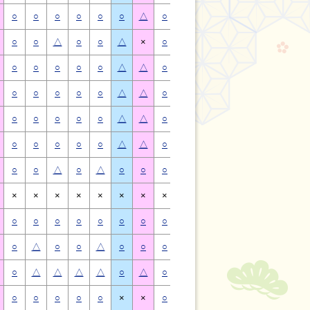
○
○
○
○
○
○
△
○
○
○
○
○
○
△
○
○
△
○
○
△
×
○
○
△
○
○
△
×
○
○
○
○
○
△
△
○
○
○
○
○
△
△
○
○
○
○
○
△
△
○
○
○
○
○
△
△
○
○
○
○
○
△
△
○
○
○
○
○
△
△
○
○
○
○
○
△
△
○
○
○
○
○
△
△
○
○
△
○
△
○
○
○
○
△
○
△
○
○
×
×
×
×
×
×
×
×
×
×
×
×
×
×
○
○
○
○
○
○
○
○
○
○
○
○
○
○
○
△
○
○
△
○
○
○
△
○
○
△
○
○
○
△
△
△
△
○
△
○
△
△
△
△
○
△
○
○
○
○
○
×
×
○
○
○
○
○
×
×