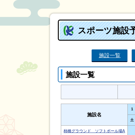
スポーツ施設
施設一覧
施設一覧
1
施設名
土
柿橋グラウンド ソフトボール場A