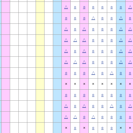
△
○
○
○
○
○
○
△
○
○
○
△
○
○
△
○
△
○
△
○
○
○
△
△
△
△
△
○
○
○
△
△
△
○
△
○
○
○
△
△
△
△
△
○
○
○
△
△
○
○
○
△
○
△
○
○
×
×
×
×
×
×
×
×
○
○
○
○
○
○
○
○
△
○
△
○
○
△
○
△
△
△
○
△
○
○
○
○
×
○
×
○
○
○
×
×