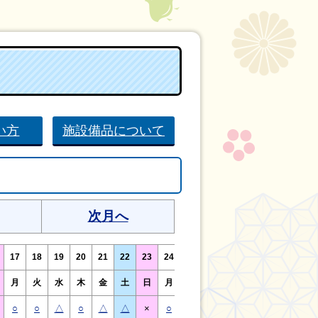
い方
施設備品について
次月へ
17
18
19
20
21
22
23
24
25
26
27
28
29
30
月
火
水
木
金
土
日
月
火
水
木
金
土
日
○
○
△
○
△
△
×
○
○
△
○
○
△
×