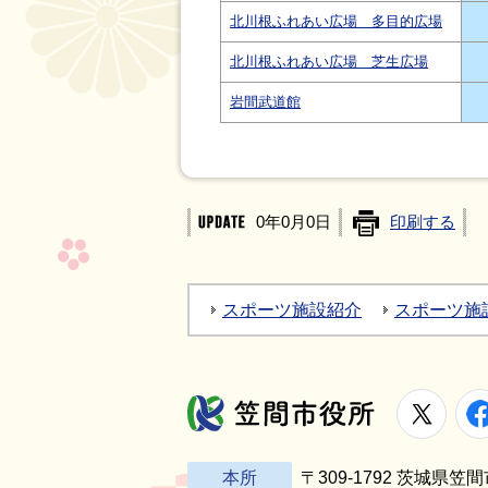
北川根ふれあい広場 多目的広場
北川根ふれあい広場 芝生広場
岩間武道館
0年0月0日
印刷する
スポーツ施設紹介
スポーツ施
X
笠間市役所
本所
〒309-1792 茨城県