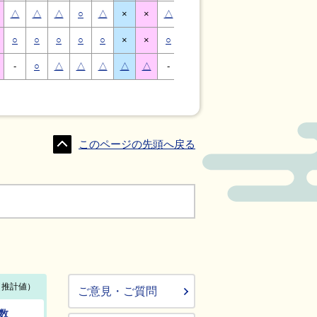
△
△
△
○
△
×
×
△
△
△
○
△
×
×
○
○
○
○
○
×
×
○
○
○
○
○
×
×
-
○
△
△
△
△
△
-
△
○
○
△
△
△
このページの先頭へ戻る
ご意見・ご質問