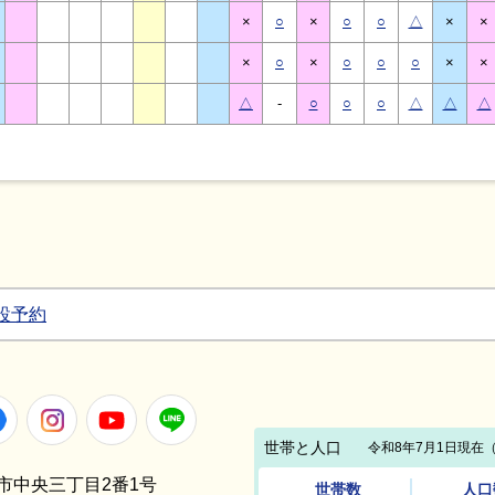
×
○
×
○
○
△
×
×
×
○
×
○
○
○
×
×
△
-
○
○
○
△
△
△
設予約
Facebook
Instagram
Youtube
LINE
笠間市中央三丁目2番1号