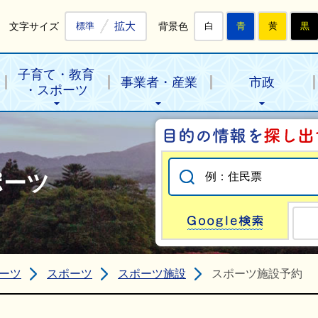
拡大
文字サイズ
背景色
標準
白
青
黄
黒
子育て・教育
事業者・産業
市政
・スポーツ
ポーツ
Go
ーツ
スポーツ
スポーツ施設
スポーツ施設予約