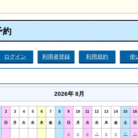
予約
ログイン
利用者登録
利用規約
使
2026年 8月
2
3
4
5
6
7
8
9
10
11
12
13
14
15
16
日
月
火
水
木
金
土
日
月
火
水
木
金
土
日
○
○
○
△
○
○
△
△