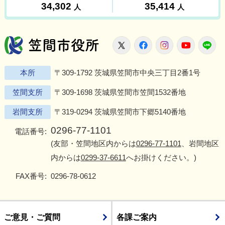
笠間市役所
X
Facebook
Instagram
Youtu
L
本所
〒309-1792 茨城県笠間市中央三丁目2番1号
笠間支所
〒309-1698 茨城県笠間市笠間1532番地
岩間支所
〒319-0294 茨城県笠間市下郷5140番地
0296-77-1101
電話番号:
(友部・笠間地区内からは
0296-77-1101
、岩間地区
内からは
0299-37-6611
へお掛けください。)
FAX番号:
0296-78-0612
ご意見・ご質問
各課ご案内