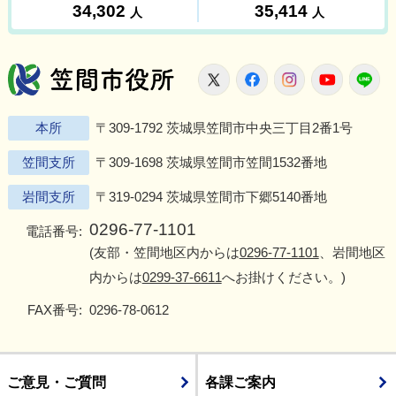
笠間市役所
X
Facebook
Instagram
Youtu
L
本所
〒309-1792 茨城県笠間市中央三丁目2番1号
笠間支所
〒309-1698 茨城県笠間市笠間1532番地
岩間支所
〒319-0294 茨城県笠間市下郷5140番地
0296-77-1101
電話番号:
(友部・笠間地区内からは
0296-77-1101
、岩間地区
内からは
0299-37-6611
へお掛けください。)
FAX番号:
0296-78-0612
ご意見・ご質問
各課ご案内