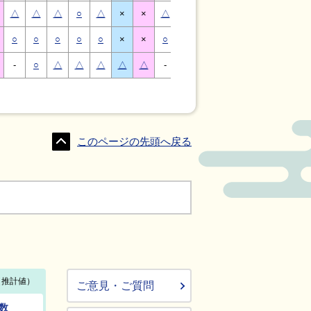
△
△
△
○
△
×
×
△
△
△
○
△
×
×
○
○
○
○
○
×
×
○
○
○
○
○
×
×
-
○
△
△
△
△
△
-
△
○
○
△
△
△
このページの先頭へ戻る
ご意見・ご質問