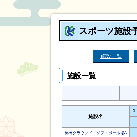
スポーツ施設
施設一覧
施設一覧
1
施設名
土
柿橋グラウンド ソフトボール場A