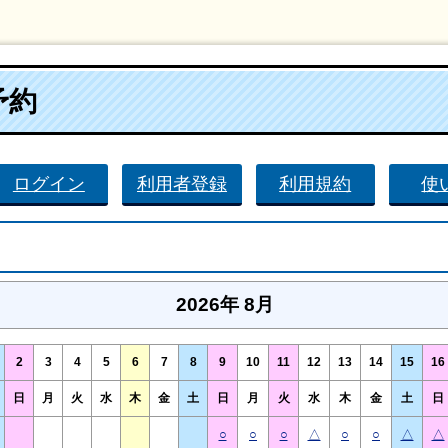
予約
ログイン
利用者登録
利用規約
使
2026年 8月
2
3
4
5
6
7
8
9
10
11
12
13
14
15
16
日
月
火
水
木
金
土
日
月
火
水
木
金
土
日
○
○
○
△
○
○
△
△