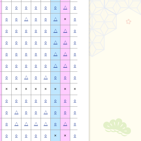
○
○
○
○
○
○
△
○
○
○
○
○
○
△
○
○
△
○
○
△
×
○
○
△
○
○
△
×
○
○
○
○
○
△
△
○
○
○
○
○
△
△
○
○
○
○
○
△
△
○
○
○
○
○
△
△
○
○
○
○
○
△
△
○
○
○
○
○
△
△
○
○
○
○
○
△
△
○
○
○
○
○
△
△
○
○
△
○
△
○
○
○
○
△
○
△
○
○
×
×
×
×
×
×
×
×
×
×
×
×
×
×
○
○
○
○
○
○
○
○
○
○
○
○
○
○
○
△
○
○
△
○
○
○
△
○
○
△
○
○
○
△
△
△
△
○
△
○
△
△
△
△
○
△
○
○
○
○
○
×
×
○
○
○
○
○
×
×