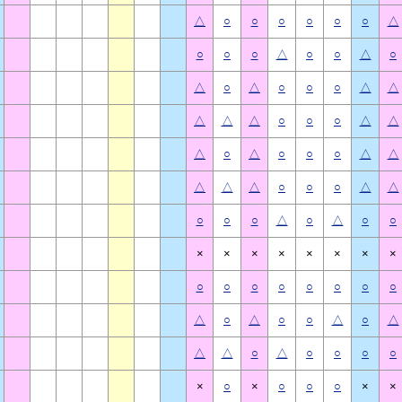
△
○
○
○
○
○
○
△
○
○
○
△
○
○
△
○
△
○
△
○
○
○
△
△
△
△
△
○
○
○
△
△
△
○
△
○
○
○
△
△
△
△
△
○
○
○
△
△
○
○
○
△
○
△
○
○
×
×
×
×
×
×
×
×
○
○
○
○
○
○
○
○
△
○
△
○
○
△
○
△
△
△
○
△
○
○
○
○
×
○
×
○
○
○
×
×