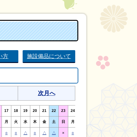
い方
施設備品について
次月へ
17
18
19
20
21
22
23
24
25
26
27
28
29
30
月
火
水
木
金
土
日
月
火
水
木
金
土
日
○
○
△
○
△
△
×
○
○
△
○
○
△
×