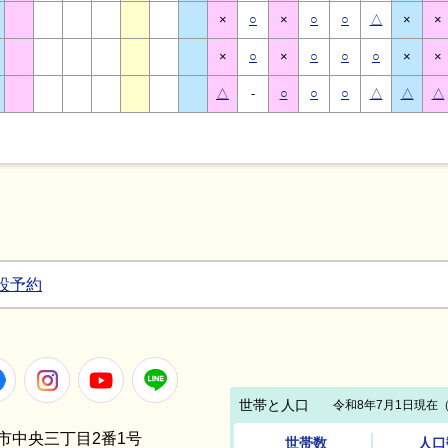
×
○
×
○
○
△
×
×
×
○
×
○
○
○
×
×
△
-
○
○
○
△
△
△
設予約
Facebook
Instagram
Youtube
LINE
笠間市中央三丁目2番1号