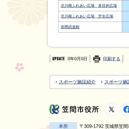
北川根ふれあい広場 多目的広場
北川根ふれあい広場 芝生広場
岩間武道館
0年0月0日
印刷する
スポーツ施設紹介
スポーツ施
X
笠間市役所
本所
〒309-1792 茨城県