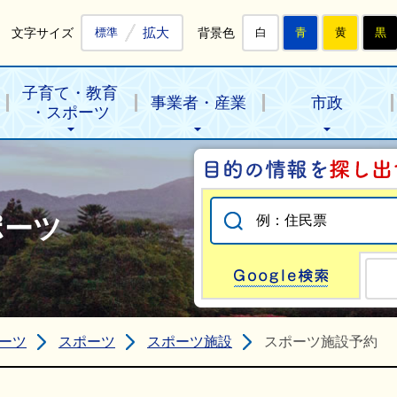
拡大
文字サイズ
背景色
標準
白
青
黄
黒
子育て・教育
事業者・産業
市政
・スポーツ
ポーツ
Go
ーツ
スポーツ
スポーツ施設
スポーツ施設予約