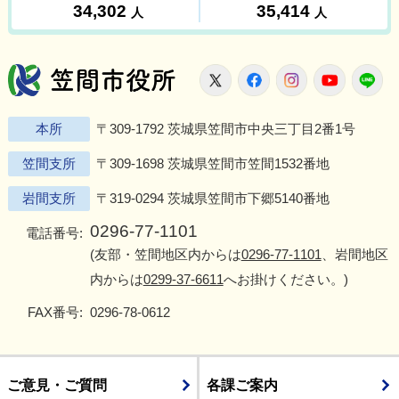
笠間市役所
X
Facebook
Instagram
Youtu
L
本所
〒309-1792 茨城県笠間市中央三丁目2番1号
笠間支所
〒309-1698 茨城県笠間市笠間1532番地
岩間支所
〒319-0294 茨城県笠間市下郷5140番地
0296-77-1101
電話番号:
(友部・笠間地区内からは
0296-77-1101
、岩間地区
内からは
0299-37-6611
へお掛けください。)
FAX番号:
0296-78-0612
ご意見・ご質問
各課ご案内