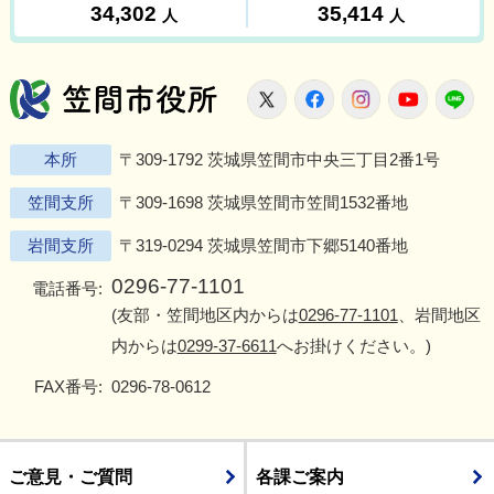
笠間市役所
X
Facebook
Instagram
Youtu
L
本所
〒309-1792 茨城県笠間市中央三丁目2番1号
笠間支所
〒309-1698 茨城県笠間市笠間1532番地
岩間支所
〒319-0294 茨城県笠間市下郷5140番地
0296-77-1101
電話番号:
(友部・笠間地区内からは
0296-77-1101
、岩間地区
内からは
0299-37-6611
へお掛けください。)
FAX番号:
0296-78-0612
ご意見・ご質問
各課ご案内