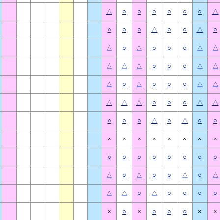
△
○
○
○
○
○
○
△
○
○
○
△
○
○
△
○
△
○
△
○
○
○
△
△
△
△
△
○
○
○
△
△
△
○
△
○
○
○
△
△
△
△
△
○
○
○
△
△
○
○
○
△
○
△
○
○
×
×
×
×
×
×
×
×
○
○
○
○
○
○
○
○
△
○
△
○
○
△
○
△
△
△
○
△
○
○
○
○
×
○
×
○
○
○
×
×