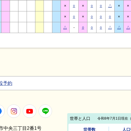
×
○
×
○
○
△
×
×
×
○
×
○
○
○
×
×
△
-
○
○
○
△
△
△
設予約
Facebook
Instagram
Youtube
LINE
笠間市中央三丁目2番1号