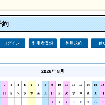
予約
ログイン
利用者登録
利用規約
使
2026年 8月
2
3
4
5
6
7
8
9
10
11
12
13
14
15
16
日
月
火
水
木
金
土
日
月
火
水
木
金
土
日
○
○
○
△
○
○
△
△