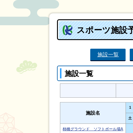
スポーツ施設
施設一覧
施設一覧
1
施設名
土
柿橋グラウンド ソフトボール場A