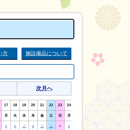
い方
施設備品について
次月へ
17
18
19
20
21
22
23
24
25
26
27
28
29
30
月
火
水
木
金
土
日
月
火
水
木
金
土
日
○
○
△
○
△
△
×
○
○
△
○
○
△
×