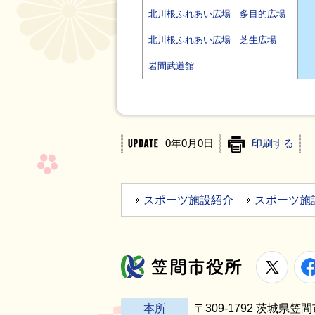
北川根ふれあい広場 多目的広場
北川根ふれあい広場 芝生広場
岩間武道館
0年0月0日
印刷する
スポーツ施設紹介
スポーツ施
X
笠間市役所
本所
〒309-1792 茨城県