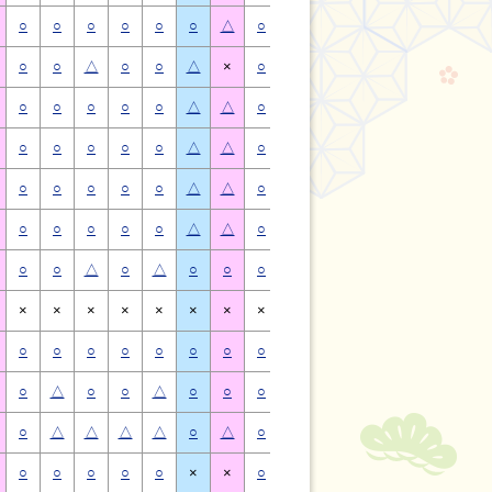
○
○
○
○
○
○
△
○
○
○
○
○
○
△
○
○
△
○
○
△
×
○
○
△
○
○
△
×
○
○
○
○
○
△
△
○
○
○
○
○
△
△
○
○
○
○
○
△
△
○
○
○
○
○
△
△
○
○
○
○
○
△
△
○
○
○
○
○
△
△
○
○
○
○
○
△
△
○
○
○
○
○
△
△
○
○
△
○
△
○
○
○
○
△
○
△
○
○
×
×
×
×
×
×
×
×
×
×
×
×
×
×
○
○
○
○
○
○
○
○
○
○
○
○
○
○
○
△
○
○
△
○
○
○
△
○
○
△
○
○
○
△
△
△
△
○
△
○
△
△
△
△
○
△
○
○
○
○
○
×
×
○
○
○
○
○
×
×