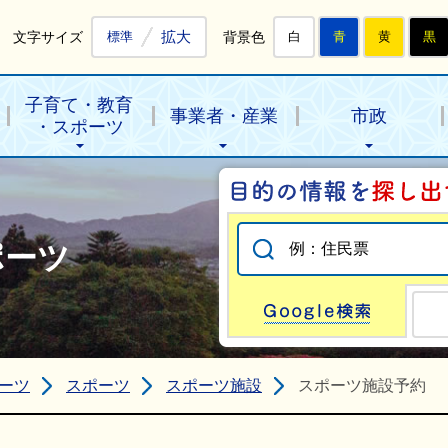
拡大
文字サイズ
背景色
標準
白
青
黄
黒
子育て・教育
事業者・産業
市政
・スポーツ
ポーツ
Go
ーツ
スポーツ
スポーツ施設
スポーツ施設予約