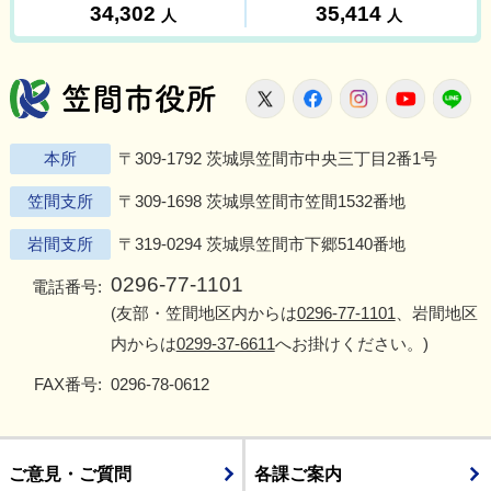
笠間市役所
X
Facebook
Instagram
Youtu
L
本所
〒309-1792 茨城県笠間市中央三丁目2番1号
笠間支所
〒309-1698 茨城県笠間市笠間1532番地
岩間支所
〒319-0294 茨城県笠間市下郷5140番地
0296-77-1101
電話番号:
(友部・笠間地区内からは
0296-77-1101
、岩間地区
内からは
0299-37-6611
へお掛けください。)
FAX番号:
0296-78-0612
ご意見・ご質問
各課ご案内