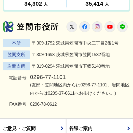
笠間市役所
X
Facebook
Instagram
Youtu
L
本所
〒309-1792 茨城県笠間市中央三丁目2番1号
笠間支所
〒309-1698 茨城県笠間市笠間1532番地
岩間支所
〒319-0294 茨城県笠間市下郷5140番地
0296-77-1101
電話番号:
(友部・笠間地区内からは
0296-77-1101
、岩間地区
内からは
0299-37-6611
へお掛けください。)
FAX番号:
0296-78-0612
ご意見・ご質問
各課ご案内