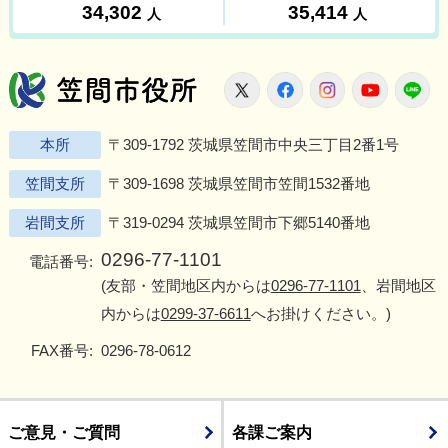
笠間市役所
X
Facebook
Instagram
Youtu
L
本所
〒309-1792 茨城県笠間市中央三丁目2番1号
笠間支所
〒309-1698 茨城県笠間市笠間1532番地
岩間支所
〒319-0294 茨城県笠間市下郷5140番地
0296-77-1101
電話番号:
(友部・笠間地区内からは
0296-77-1101
、岩間地区
内からは
0299-37-6611
へお掛けください。)
FAX番号:
0296-78-0612
ご意見・ご質問
各課ご案内