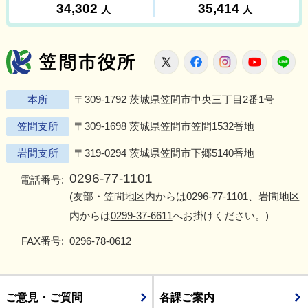
笠間市役所
X
Facebook
Instagram
Youtu
L
本所
〒309-1792 茨城県笠間市中央三丁目2番1号
笠間支所
〒309-1698 茨城県笠間市笠間1532番地
岩間支所
〒319-0294 茨城県笠間市下郷5140番地
0296-77-1101
電話番号:
(友部・笠間地区内からは
0296-77-1101
、岩間地区
内からは
0299-37-6611
へお掛けください。)
FAX番号:
0296-78-0612
ご意見・ご質問
各課ご案内