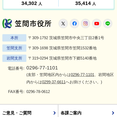
笠間市役所
X
Facebook
Instagram
Youtu
L
本所
〒309-1792 茨城県笠間市中央三丁目2番1号
笠間支所
〒309-1698 茨城県笠間市笠間1532番地
岩間支所
〒319-0294 茨城県笠間市下郷5140番地
0296-77-1101
電話番号:
(友部・笠間地区内からは
0296-77-1101
、岩間地区
内からは
0299-37-6611
へお掛けください。)
FAX番号:
0296-78-0612
ご意見・ご質問
各課ご案内