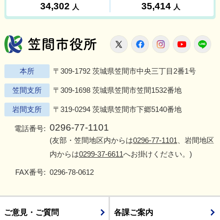
笠間市役所
X
Facebook
Instagram
Youtu
L
本所
〒309-1792 茨城県笠間市中央三丁目2番1号
笠間支所
〒309-1698 茨城県笠間市笠間1532番地
岩間支所
〒319-0294 茨城県笠間市下郷5140番地
0296-77-1101
電話番号:
(友部・笠間地区内からは
0296-77-1101
、岩間地区
内からは
0299-37-6611
へお掛けください。)
FAX番号:
0296-78-0612
ご意見・ご質問
各課ご案内