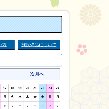
い方
施設備品について
次月へ
17
18
19
20
21
22
23
24
25
26
27
28
29
30
月
火
水
木
金
土
日
月
火
水
木
金
土
日
○
○
△
○
△
△
×
○
○
△
○
△
△
×