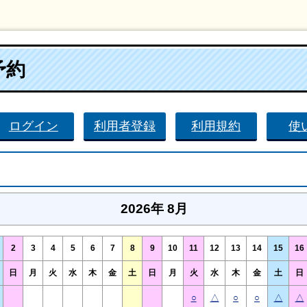
予約
ログイン
利用者登録
利用規約
使
2026年 8月
2
3
4
5
6
7
8
9
10
11
12
13
14
15
16
日
月
火
水
木
金
土
日
月
火
水
木
金
土
日
○
△
○
○
△
△