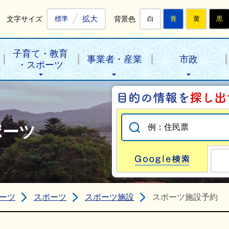
拡大
文字サイズ
背景色
標準
白
青
黄
黒
子育て・教育
事業者・産業
市政
・スポーツ
ポーツ
Go
ーツ
スポーツ
スポーツ施設
スポーツ施設予約