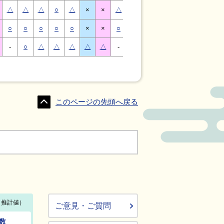
△
△
△
○
△
×
×
△
△
△
○
△
×
×
○
○
○
○
○
×
×
○
○
○
○
○
×
×
-
○
△
△
△
△
△
-
△
○
○
△
△
△
このページの先頭へ戻る
ご意見・ご質問