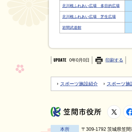
北川根ふれあい広場 多目的広場
北川根ふれあい広場 芝生広場
岩間武道館
0年0月0日
印刷する
スポーツ施設紹介
スポーツ施
X
笠間市役所
本所
〒309-1792 茨城県