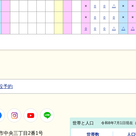
×
○
○
△
×
×
×
○
○
○
×
×
○
○
○
△
△
△
設予約
Facebook
Instagram
Youtube
LINE
笠間市中央三丁目2番1号