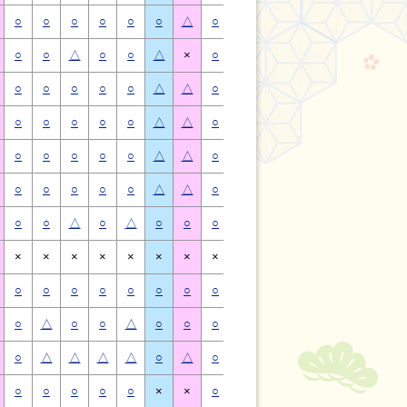
○
○
○
○
○
○
△
○
○
○
○
○
○
△
○
○
△
○
○
△
×
○
○
△
○
○
△
×
○
○
○
○
○
△
△
○
○
○
○
○
△
△
○
○
○
○
○
△
△
○
○
○
○
○
△
△
○
○
○
○
○
△
△
○
○
○
○
○
△
△
○
○
○
○
○
△
△
○
○
○
○
○
△
△
○
○
△
○
△
○
○
○
○
△
○
△
○
○
×
×
×
×
×
×
×
×
×
×
×
×
×
×
○
○
○
○
○
○
○
○
○
○
○
○
○
○
○
△
○
○
△
○
○
○
△
○
○
△
○
○
○
△
△
△
△
○
△
○
△
△
△
△
○
△
○
○
○
○
○
×
×
○
○
○
○
○
×
×