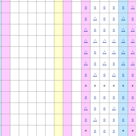
○
○
○
○
○
△
○
△
○
○
△
○
△
○
○
○
△
△
△
△
△
△
△
△
△
○
△
△
△
△
△
○
△
○
△
△
○
△
○
△
○
○
×
×
×
×
×
×
○
○
○
○
○
○
△
○
○
△
○
△
○
△
○
○
○
○
×
○
○
○
×
×