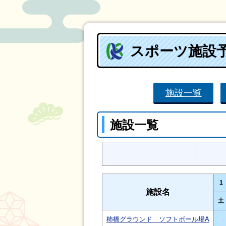
スポーツ施設
施設一覧
施設一覧
1
施設名
土
柿橋グラウンド ソフトボール場A