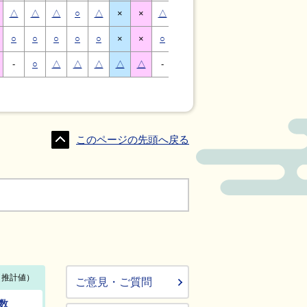
△
△
△
○
△
×
×
△
△
△
○
△
×
×
○
○
○
○
○
×
×
○
○
○
○
○
×
×
-
○
△
△
△
△
△
-
△
○
○
△
△
△
このページの先頭へ戻る
ご意見・ご質問