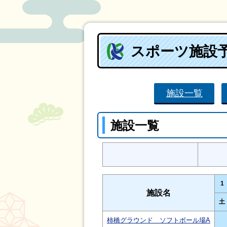
スポーツ施設
施設一覧
施設一覧
1
施設名
土
柿橋グラウンド ソフトボール場A