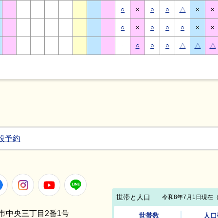
○
×
○
○
△
×
×
○
×
○
○
○
×
×
-
○
○
○
△
△
△
設予約
Facebook
Instagram
Youtube
LINE
笠間市中央三丁目2番1号