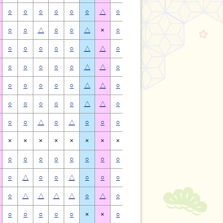
○
○
○
○
○
○
△
○
○
○
○
○
○
△
○
○
△
○
○
△
×
○
○
△
○
○
△
×
○
○
○
○
○
△
△
○
○
○
○
○
△
△
○
○
○
○
○
△
△
○
○
○
○
○
△
△
○
○
○
○
○
△
△
○
○
○
○
○
△
△
○
○
○
○
○
△
△
○
○
○
○
○
△
△
○
○
△
○
△
○
○
○
○
△
○
△
○
○
×
×
×
×
×
×
×
×
×
×
×
×
×
×
○
○
○
○
○
○
○
○
○
○
○
○
○
○
○
△
○
○
△
○
○
○
△
○
○
△
○
○
○
△
△
△
△
○
△
○
△
△
△
△
○
△
○
○
○
○
○
×
×
○
○
○
○
○
×
×