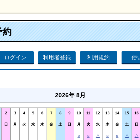
予約
ログイン
利用者登録
利用規約
使
2026年 8月
2
3
4
5
6
7
8
9
10
11
12
13
14
15
16
日
月
火
水
木
金
土
日
月
火
水
木
金
土
日
○
○
△
○
○
△
△