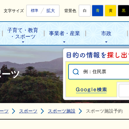
拡大
文字サイズ
背景色
標準
白
青
黄
黒
子育て・教育
事業者・産業
市政
・スポーツ
ポーツ
Go
ーツ
スポーツ
スポーツ施設
スポーツ施設予約