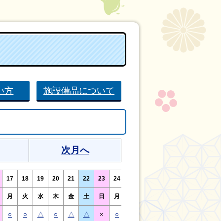
い方
施設備品について
次月へ
17
18
19
20
21
22
23
24
25
26
27
28
29
30
月
火
水
木
金
土
日
月
火
水
木
金
土
日
○
○
△
○
△
△
×
○
○
△
○
○
△
×