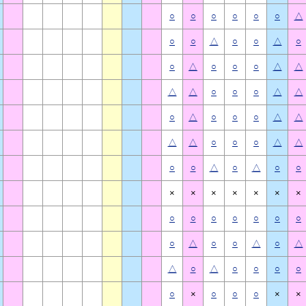
○
○
○
○
○
○
△
○
○
△
○
○
△
○
○
△
○
○
○
△
△
△
△
○
○
○
△
△
○
△
○
○
○
△
△
△
△
○
○
○
△
△
○
○
△
○
△
○
○
×
×
×
×
×
×
×
○
○
○
○
○
○
○
○
△
○
○
△
○
△
△
○
△
○
○
○
○
○
×
○
○
○
×
×