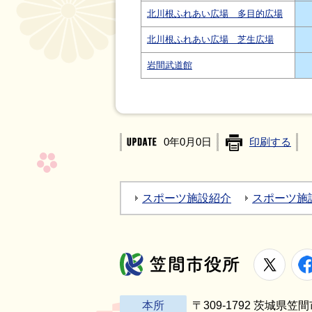
北川根ふれあい広場 多目的広場
北川根ふれあい広場 芝生広場
岩間武道館
0年0月0日
印刷する
スポーツ施設紹介
スポーツ施
X
笠間市役所
本所
〒309-1792 茨城県