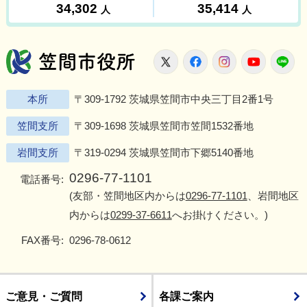
笠間市役所
X
Facebook
Instagram
Youtu
L
本所
〒309-1792 茨城県笠間市中央三丁目2番1号
笠間支所
〒309-1698 茨城県笠間市笠間1532番地
岩間支所
〒319-0294 茨城県笠間市下郷5140番地
0296-77-1101
電話番号:
(友部・笠間地区内からは
0296-77-1101
、岩間地区
内からは
0299-37-6611
へお掛けください。)
FAX番号:
0296-78-0612
ご意見・ご質問
各課ご案内