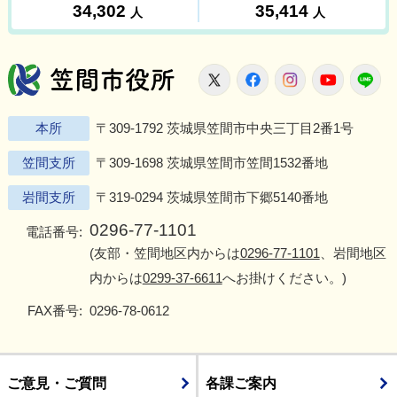
笠間市役所
X
Facebook
Instagram
Youtu
L
本所
〒309-1792 茨城県笠間市中央三丁目2番1号
笠間支所
〒309-1698 茨城県笠間市笠間1532番地
岩間支所
〒319-0294 茨城県笠間市下郷5140番地
0296-77-1101
電話番号:
(友部・笠間地区内からは
0296-77-1101
、岩間地区
内からは
0299-37-6611
へお掛けください。)
FAX番号:
0296-78-0612
ご意見・ご質問
各課ご案内