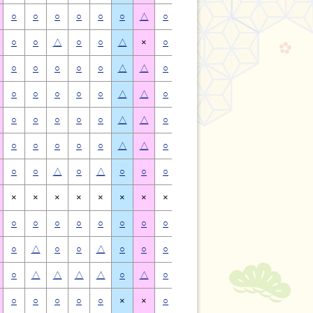
○
○
○
○
○
○
△
○
○
○
○
○
○
△
○
○
△
○
○
△
×
○
○
△
○
○
△
×
○
○
○
○
○
△
△
○
○
○
○
○
△
△
○
○
○
○
○
△
△
○
○
○
○
○
△
△
○
○
○
○
○
△
△
○
○
○
○
○
△
△
○
○
○
○
○
△
△
○
○
○
○
○
△
△
○
○
△
○
△
○
○
○
○
△
○
△
○
○
×
×
×
×
×
×
×
×
×
×
×
×
×
×
○
○
○
○
○
○
○
○
○
○
○
○
○
○
○
△
○
○
△
○
○
○
△
○
○
△
○
○
○
△
△
△
△
○
△
○
△
△
△
△
○
△
○
○
○
○
○
×
×
○
○
○
○
○
×
×