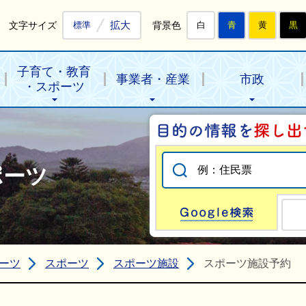
拡大
文字サイズ
背景色
標準
白
青
黄
黒
子育て・教育
事業者・産業
市政
・スポーツ
ポーツ
Go
ーツ
スポーツ
スポーツ施設
スポーツ施設予約