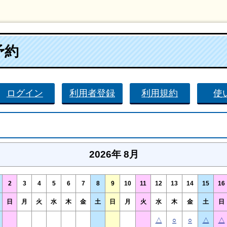
予約
ログイン
利用者登録
利用規約
使
2026年 8月
2
3
4
5
6
7
8
9
10
11
12
13
14
15
16
日
月
火
水
木
金
土
日
月
火
水
木
金
土
日
△
○
○
△
△