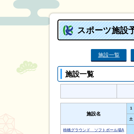
スポーツ施設
施設一覧
施設一覧
1
施設名
土
柿橋グラウンド ソフトボール場A