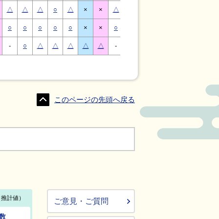
△
△
△
○
△
×
×
△
△
△
○
△
×
×
○
○
○
○
○
×
×
○
○
○
○
○
×
×
-
○
△
△
△
△
△
-
△
○
○
△
△
△
このページの先頭へ戻る
ご意見・ご質問