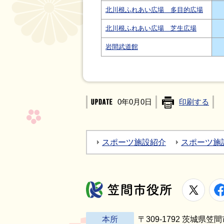
北川根ふれあい広場 多目的広場
北川根ふれあい広場 芝生広場
岩間武道館
0年0月0日
印刷する
スポーツ施設紹介
スポーツ施
X
笠間市役所
本所
〒309-1792 茨城県