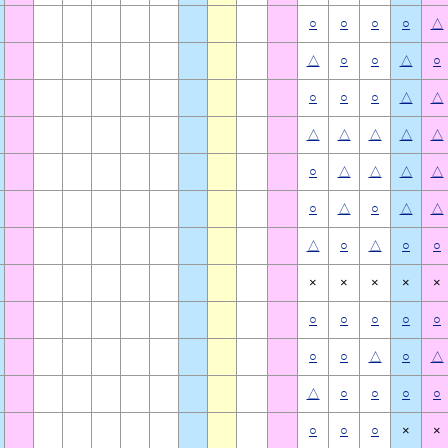
○
○
○
○
△
△
○
○
△
○
○
○
○
△
△
△
△
△
△
△
○
△
△
△
△
○
△
○
△
△
△
○
△
○
○
×
×
×
×
×
○
○
○
○
○
○
○
△
○
△
△
○
○
○
○
○
○
○
×
×