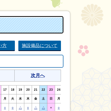
い方
施設備品について
次月へ
17
18
19
20
21
22
23
24
25
26
27
28
29
30
月
火
水
木
金
土
日
月
火
水
木
金
土
日
○
○
△
○
△
△
×
○
○
△
○
△
△
×