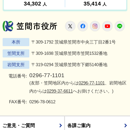
笠間市役所
X
Facebook
Instagram
Youtu
L
本所
〒309-1792 茨城県笠間市中央三丁目2番1号
笠間支所
〒309-1698 茨城県笠間市笠間1532番地
岩間支所
〒319-0294 茨城県笠間市下郷5140番地
0296-77-1101
電話番号:
(友部・笠間地区内からは
0296-77-1101
、岩間地区
内からは
0299-37-6611
へお掛けください。)
FAX番号:
0296-78-0612
ご意見・ご質問
各課ご案内