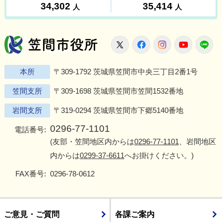
笠間市役所
X
Facebook
Instagram
Youtu
L
本所
〒309-1792 茨城県笠間市中央三丁目2番1号
笠間支所
〒309-1698 茨城県笠間市笠間1532番地
岩間支所
〒319-0294 茨城県笠間市下郷5140番地
0296-77-1101
電話番号:
(友部・笠間地区内からは
0296-77-1101
、岩間地区
内からは
0299-37-6611
へお掛けください。)
FAX番号:
0296-78-0612
ご意見・ご質問
各課ご案内