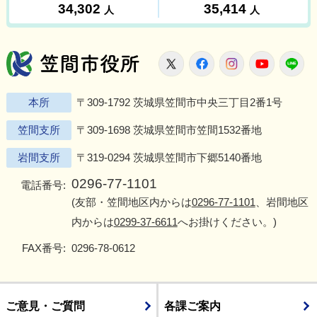
笠間市役所
X
Facebook
Instagram
Youtu
L
本所
〒309-1792 茨城県笠間市中央三丁目2番1号
笠間支所
〒309-1698 茨城県笠間市笠間1532番地
岩間支所
〒319-0294 茨城県笠間市下郷5140番地
0296-77-1101
電話番号:
(友部・笠間地区内からは
0296-77-1101
、岩間地区
内からは
0299-37-6611
へお掛けください。)
FAX番号:
0296-78-0612
ご意見・ご質問
各課ご案内