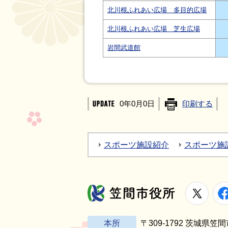
北川根ふれあい広場 多目的広場
北川根ふれあい広場 芝生広場
岩間武道館
0年0月0日
印刷する
スポーツ施設紹介
スポーツ施
X
笠間市役所
本所
〒309-1792 茨城県