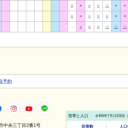
○
×
○
○
△
×
×
○
×
○
○
○
×
×
-
○
○
○
△
△
△
設予約
Facebook
Instagram
Youtube
LINE
笠間市中央三丁目2番1号