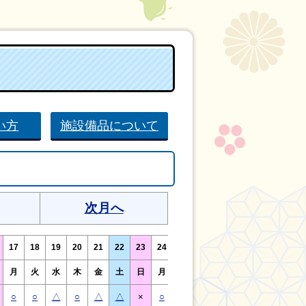
い方
施設備品について
次月へ
17
18
19
20
21
22
23
24
25
26
27
28
29
30
月
火
水
木
金
土
日
月
火
水
木
金
土
日
○
○
△
○
△
△
×
○
○
△
○
○
△
×