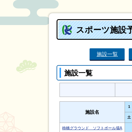
スポーツ施設
施設一覧
施設一覧
1
施設名
土
柿橋グラウンド ソフトボール場A