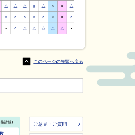
△
△
△
○
△
×
×
△
△
△
○
△
×
×
○
○
○
○
○
×
×
○
○
○
○
○
×
×
-
○
△
△
△
△
△
-
△
○
○
△
△
△
このページの先頭へ戻る
ご意見・ご質問