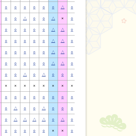
○
○
○
○
○
○
△
○
○
○
○
○
○
△
○
○
△
○
○
△
×
○
○
△
○
○
△
×
○
○
○
○
○
△
△
○
○
○
○
○
△
△
○
○
○
○
○
△
△
○
○
○
○
○
△
△
○
○
○
○
○
△
△
○
○
○
○
○
△
△
○
○
○
○
○
△
△
○
○
○
○
○
△
△
○
○
△
○
△
○
○
○
○
△
○
△
○
○
×
×
×
×
×
×
×
×
×
×
×
×
×
×
○
○
○
○
○
○
○
○
○
○
○
○
○
○
○
△
○
○
△
○
○
○
△
○
○
△
○
○
○
△
△
△
△
○
△
○
△
△
△
△
○
△
○
○
○
○
○
×
×
○
○
○
○
○
×
×