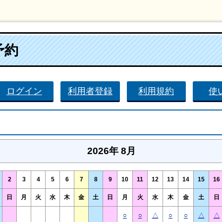
予約
ログイン
利用者登録
利用規約
使
2026年 8月
2
3
4
5
6
7
8
9
10
11
12
13
14
15
16
日
月
火
水
木
金
土
日
月
火
水
木
金
土
日
○
○
△
○
○
△
△