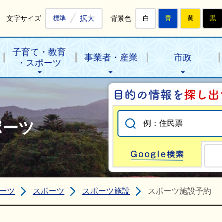
拡大
文字サイズ
背景色
標準
白
青
黄
黒
子育て・教育
事業者・産業
市政
・スポーツ
ポーツ
Go
ーツ
スポーツ
スポーツ施設
スポーツ施設予約