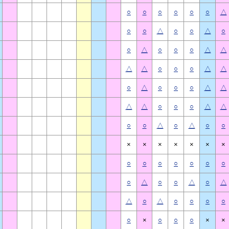
○
○
○
○
○
○
△
○
○
△
○
○
△
○
○
△
○
○
○
△
△
△
△
○
○
○
△
△
○
△
○
○
○
△
△
△
△
○
○
○
△
△
○
○
△
○
△
○
○
×
×
×
×
×
×
×
○
○
○
○
○
○
○
○
△
○
○
△
○
△
△
○
△
○
○
○
○
○
×
○
○
○
×
×