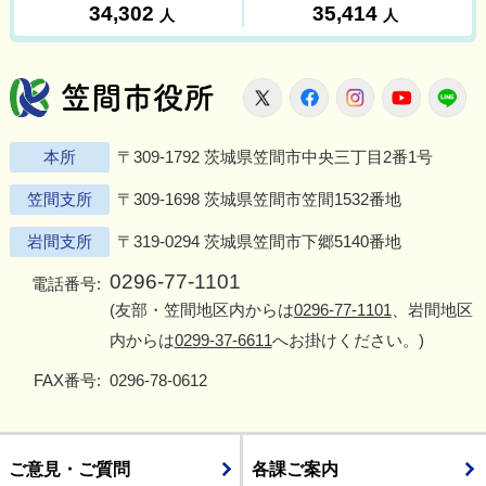
笠間市役所
X
Facebook
Instagram
Youtu
L
本所
〒309-1792 茨城県笠間市中央三丁目2番1号
笠間支所
〒309-1698 茨城県笠間市笠間1532番地
岩間支所
〒319-0294 茨城県笠間市下郷5140番地
0296-77-1101
電話番号:
(友部・笠間地区内からは
0296-77-1101
、岩間地区
内からは
0299-37-6611
へお掛けください。)
FAX番号:
0296-78-0612
ご意見・ご質問
各課ご案内