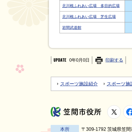
北川根ふれあい広場 多目的広場
北川根ふれあい広場 芝生広場
岩間武道館
0年0月0日
印刷する
スポーツ施設紹介
スポーツ施
X
笠間市役所
本所
〒309-1792 茨城県