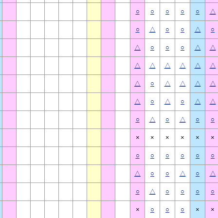
○
○
○
○
○
△
○
△
○
○
△
○
△
○
○
○
△
△
△
△
△
△
△
△
△
○
△
△
△
△
△
○
△
○
△
△
○
△
○
△
○
○
×
×
×
×
×
×
○
○
○
○
○
○
△
○
○
△
○
△
○
△
○
○
○
○
×
○
○
○
×
×