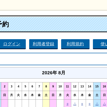
予約
ログイン
利用者登録
利用規約
使
2026年 8月
2
3
4
5
6
7
8
9
10
11
12
13
14
15
16
日
月
火
水
木
金
土
日
月
火
水
木
金
土
日
○
△
○
○
△
△