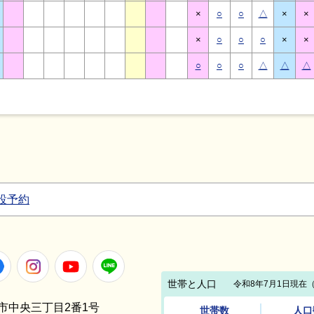
×
○
○
△
×
×
×
○
○
○
×
×
○
○
○
△
△
△
設予約
Facebook
Instagram
Youtube
LINE
笠間市中央三丁目2番1号