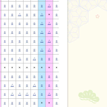
○
○
○
○
○
○
△
○
○
○
○
○
○
△
○
○
△
○
○
△
×
○
○
△
○
○
△
×
○
○
○
○
○
△
△
○
○
○
○
○
△
△
○
○
○
○
○
△
△
○
○
○
○
○
△
△
○
○
○
○
○
△
△
○
○
○
○
○
△
△
○
○
○
○
○
△
△
○
○
○
○
○
△
△
○
○
△
○
△
○
○
○
○
△
○
△
○
○
×
×
×
×
×
×
×
×
×
×
×
×
×
×
○
○
○
○
○
○
○
○
○
○
○
○
○
○
○
△
○
○
△
○
○
○
△
○
○
△
○
○
○
△
△
△
△
○
△
○
△
△
△
△
○
△
○
○
○
○
○
×
×
○
○
○
○
○
×
×