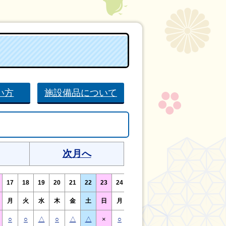
い方
施設備品について
次月へ
17
18
19
20
21
22
23
24
25
26
27
28
29
30
月
火
水
木
金
土
日
月
火
水
木
金
土
日
○
○
△
○
△
△
×
○
○
△
○
△
△
×