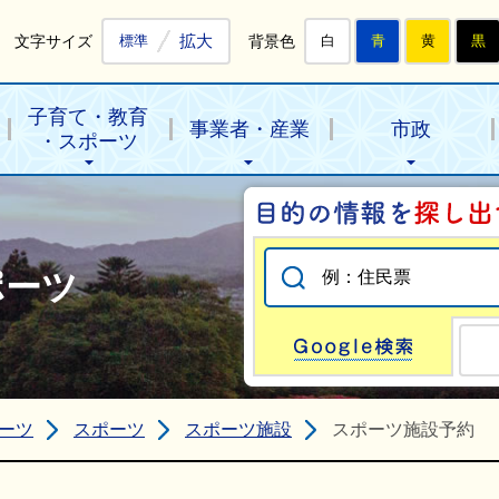
拡大
文字サイズ
背景色
標準
白
青
黄
黒
子育て・教育
事業者・産業
市政
・スポーツ
ポーツ
Go
ーツ
スポーツ
スポーツ施設
スポーツ施設予約