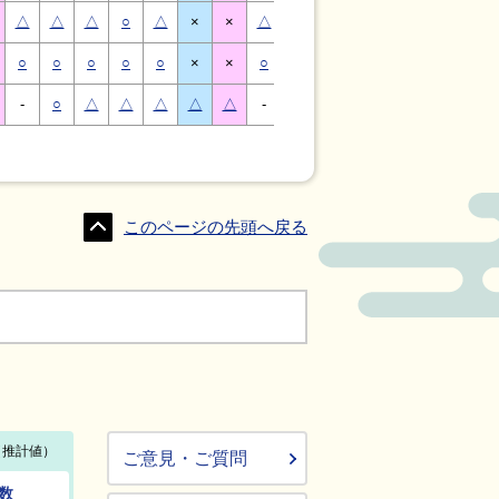
△
△
△
○
△
×
×
△
△
△
○
△
×
×
○
○
○
○
○
×
×
○
○
○
○
○
×
×
-
○
△
△
△
△
△
-
△
○
○
△
△
△
このページの先頭へ戻る
ご意見・ご質問