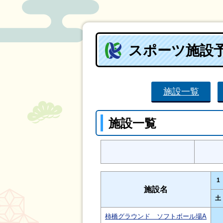
スポーツ施設
施設一覧
施設一覧
1
施設名
土
柿橋グラウンド ソフトボール場A