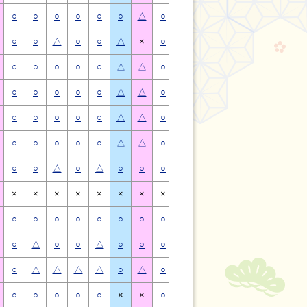
○
○
○
○
○
○
△
○
○
○
○
○
○
△
○
○
△
○
○
△
×
○
○
△
○
○
△
×
○
○
○
○
○
△
△
○
○
○
○
○
△
△
○
○
○
○
○
△
△
○
○
○
○
○
△
△
○
○
○
○
○
△
△
○
○
○
○
○
△
△
○
○
○
○
○
△
△
○
○
○
○
○
△
△
○
○
△
○
△
○
○
○
○
△
○
△
○
○
×
×
×
×
×
×
×
×
×
×
×
×
×
×
○
○
○
○
○
○
○
○
○
○
○
○
○
○
○
△
○
○
△
○
○
○
△
○
○
△
○
○
○
△
△
△
△
○
△
○
△
△
△
△
○
△
○
○
○
○
○
×
×
○
○
○
○
○
×
×