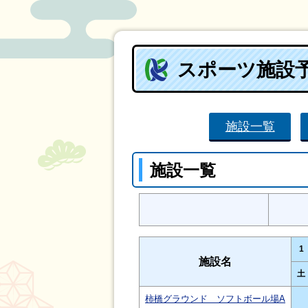
スポーツ施設
施設一覧
施設一覧
1
施設名
土
柿橋グラウンド ソフトボール場A