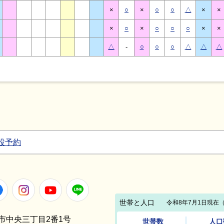
×
○
×
○
○
△
×
×
×
○
×
○
○
○
×
×
△
-
○
○
○
△
△
△
設予約
Facebook
Instagram
Youtube
LINE
笠間市中央三丁目2番1号