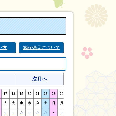
い方
施設備品について
次月へ
17
18
19
20
21
22
23
24
25
26
27
28
29
30
月
火
水
木
金
土
日
月
火
水
木
金
土
日
○
○
△
○
△
△
×
○
○
△
○
○
△
×