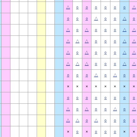
△
○
○
○
○
○
○
△
○
○
○
△
○
○
△
○
△
○
△
○
○
○
△
△
△
△
△
○
○
○
△
△
△
○
△
○
○
○
△
△
△
△
△
○
○
○
△
△
○
○
○
△
○
△
○
○
×
×
×
×
×
×
×
×
○
○
○
○
○
○
○
○
△
○
△
○
○
△
○
△
△
△
○
△
○
○
○
○
×
○
×
○
○
○
×
×