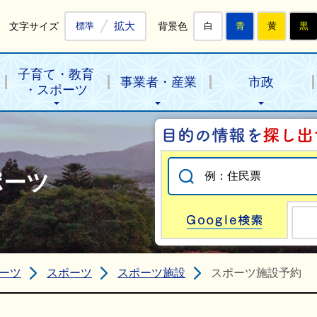
拡大
文字サイズ
背景色
標準
白
青
黄
黒
子育て・教育
事業者・産業
市政
・スポーツ
ポーツ
Go
ーツ
スポーツ
スポーツ施設
スポーツ施設予約