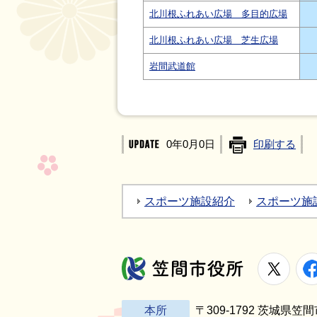
北川根ふれあい広場 多目的広場
北川根ふれあい広場 芝生広場
岩間武道館
0年0月0日
印刷する
スポーツ施設紹介
スポーツ施
X
笠間市役所
本所
〒309-1792 茨城県