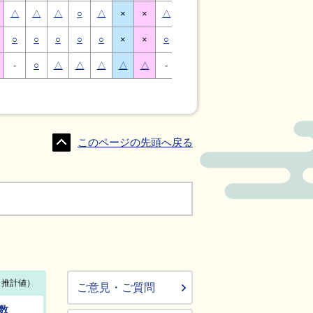
△
△
△
○
△
×
×
△
△
△
○
△
×
×
○
○
○
○
○
×
×
○
○
○
○
○
×
×
-
○
△
△
△
△
△
-
△
○
○
△
△
△
このページの先頭へ戻る
ご意見・ご質問