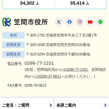
笠間市役所
X
Facebook
Instagram
Youtu
L
本所
〒309-1792 茨城県笠間市中央三丁目2番1号
笠間支所
〒309-1698 茨城県笠間市笠間1532番地
岩間支所
〒319-0294 茨城県笠間市下郷5140番地
0296-77-1101
電話番号:
(友部・笠間地区内からは
0296-77-1101
、岩間地区
内からは
0299-37-6611
へお掛けください。)
FAX番号:
0296-78-0612
ご意見・ご質問
各課ご案内