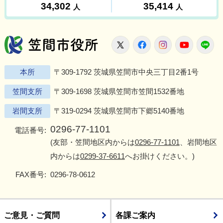
笠間市役所
X
Facebook
Instagram
Youtu
L
本所
〒309-1792 茨城県笠間市中央三丁目2番1号
笠間支所
〒309-1698 茨城県笠間市笠間1532番地
岩間支所
〒319-0294 茨城県笠間市下郷5140番地
0296-77-1101
電話番号:
(友部・笠間地区内からは
0296-77-1101
、岩間地区
内からは
0299-37-6611
へお掛けください。)
FAX番号:
0296-78-0612
ご意見・ご質問
各課ご案内